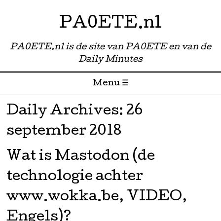
PA0ETE.nl
PA0ETE.nl is de site van PA0ETE en van de
Daily Minutes
Menu ☰
Skip to content
Daily Archives:
26
september 2018
Wat is Mastodon (de
technologie achter
www.wokka.be, VIDEO,
Engels)?