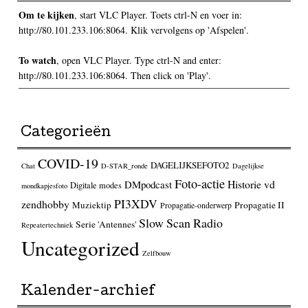
Om te kijken
, start VLC Player. Toets ctrl-N en voer in:
http://80.101.233.106:8064. Klik vervolgens op 'Afspelen'.
To watch
, open VLC Player. Type ctrl-N and enter:
http://80.101.233.106:8064. Then click on 'Play'.
Categorieën
COVID-19
DAGELIJKSEFOTO2
Chat
D-STAR_ronde
Dagelijkse
Foto-actie
Historie vd
DMpodcast
Digitale modes
mondkapjesfoto
PI3XDV
zendhobby
Muziektip
Propagatie II
Propagatie-onderwerp
Slow Scan Radio
Serie 'Antennes'
Repeatertechniek
Uncategorized
Zelfbouw
Kalender-archief