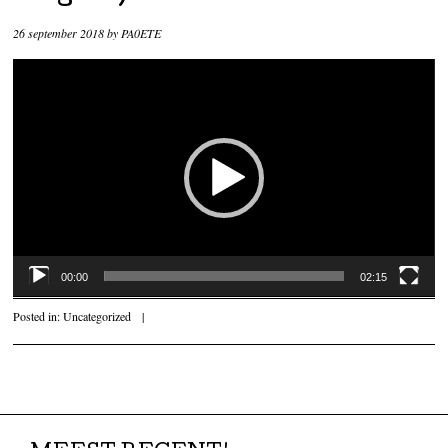
26 september 2018
by
PA0ETE
Videospeler
00:00
02:15
Posted in:
Uncategorized
|
Post navigation