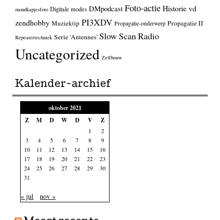
Foto-actie
Historie vd
DMpodcast
Digitale modes
mondkapjesfoto
PI3XDV
zendhobby
Muziektip
Propagatie II
Propagatie-onderwerp
Slow Scan Radio
Serie 'Antennes'
Repeatertechniek
Uncategorized
Zelfbouw
Kalender-archief
oktober 2021
Z
M
D
W
D
V
Z
1
2
3
4
5
6
7
8
9
10
11
12
13
14
15
16
17
18
19
20
21
22
23
24
25
26
27
28
29
30
31
« jul
nov »