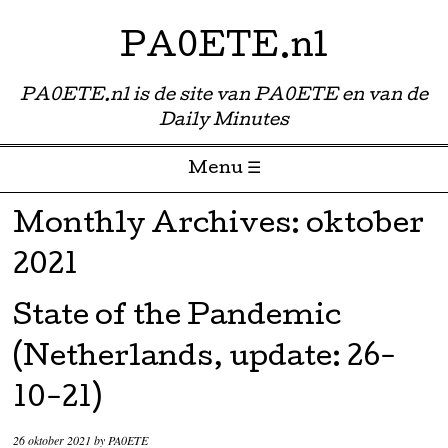
PA0ETE.nl
PA0ETE.nl is de site van PA0ETE en van de
Daily Minutes
Menu ☰
Skip to content
Monthly Archives:
oktober
2021
State of the Pandemic
(Netherlands, update: 26-
10-21)
26 oktober 2021
by
PA0ETE