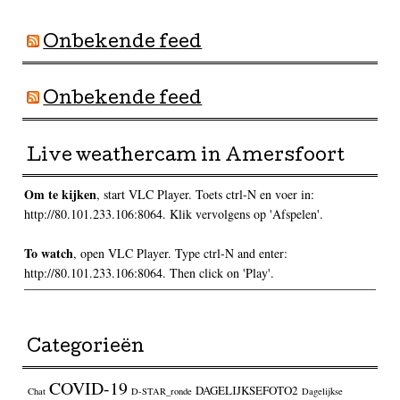
Onbekende feed
Onbekende feed
Live weathercam in Amersfoort
Om te kijken
, start VLC Player. Toets ctrl-N en voer in:
http://80.101.233.106:8064. Klik vervolgens op 'Afspelen'.
To watch
, open VLC Player. Type ctrl-N and enter:
http://80.101.233.106:8064. Then click on 'Play'.
Categorieën
COVID-19
DAGELIJKSEFOTO2
Chat
D-STAR_ronde
Dagelijkse