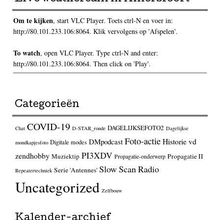
Om te kijken
, start VLC Player. Toets ctrl-N en voer in:
http://80.101.233.106:8064. Klik vervolgens op 'Afspelen'.
To watch
, open VLC Player. Type ctrl-N and enter:
http://80.101.233.106:8064. Then click on 'Play'.
Categorieën
COVID-19
DAGELIJKSEFOTO2
Chat
D-STAR_ronde
Dagelijkse
Foto-actie
Historie vd
DMpodcast
Digitale modes
mondkapjesfoto
PI3XDV
zendhobby
Muziektip
Propagatie II
Propagatie-onderwerp
Slow Scan Radio
Serie 'Antennes'
Repeatertechniek
Uncategorized
Zelfbouw
Kalender-archief