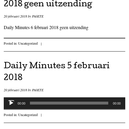
2018 geen uitzending
20 februari 2018
by
PA0ETE
Daily Minutes 6 februari 2018 geen uitzending
Posted in:
Uncategorized
|
Daily Minutes 5 februari
2018
20 februari 2018
by
PA0ETE
Audiospeler
00:00
00:00
Posted in:
Uncategorized
|