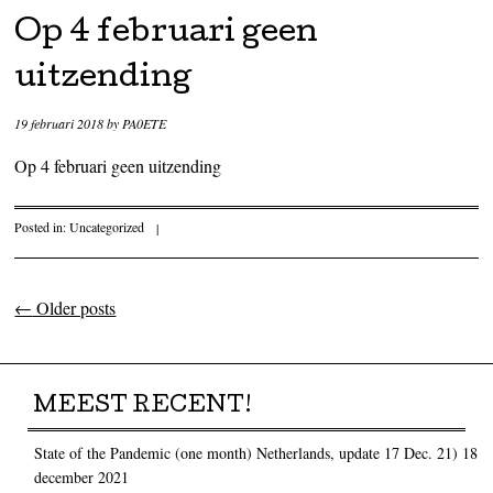
Op 4 februari geen
uitzending
19 februari 2018
by
PA0ETE
Op 4 februari geen uitzending
Posted in:
Uncategorized
|
←
Older posts
Post navigation
MEEST RECENT!
State of the Pandemic (one month) Netherlands, update 17 Dec. 21)
18
december 2021