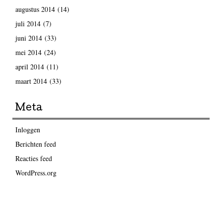
augustus 2014
(14)
juli 2014
(7)
juni 2014
(33)
mei 2014
(24)
april 2014
(11)
maart 2014
(33)
Meta
Inloggen
Berichten feed
Reacties feed
WordPress.org