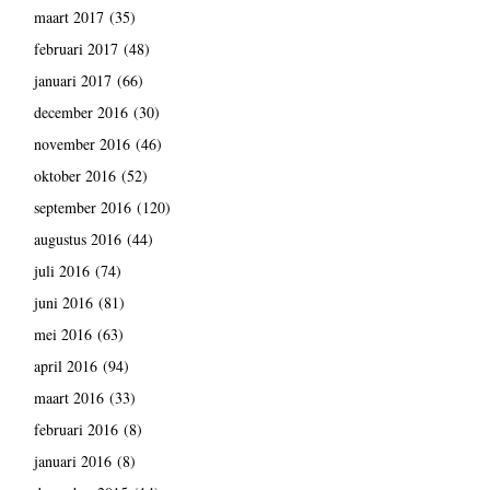
maart 2017
(35)
februari 2017
(48)
januari 2017
(66)
december 2016
(30)
november 2016
(46)
oktober 2016
(52)
september 2016
(120)
augustus 2016
(44)
juli 2016
(74)
juni 2016
(81)
mei 2016
(63)
april 2016
(94)
maart 2016
(33)
februari 2016
(8)
januari 2016
(8)