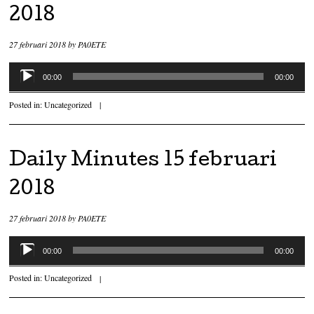
2018
27 februari 2018
by
PA0ETE
Audiospeler
00:00
00:00
Posted in:
Uncategorized
|
Daily Minutes 15 februari
2018
27 februari 2018
by
PA0ETE
Audiospeler
00:00
00:00
Posted in:
Uncategorized
|