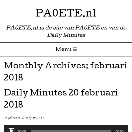
PA0ETE.nl
PA0ETE.nl is de site van PA0ETE en van de
Daily Minutes
Menu ☰
Skip to content
Monthly Archives:
februari
2018
Daily Minutes 20 februari
2018
28 februari 2018
by
PA0ETE
Audiospeler
00:00
00:00