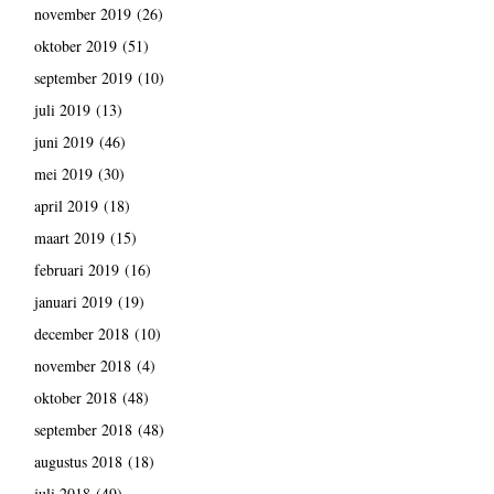
november 2019
(26)
oktober 2019
(51)
september 2019
(10)
juli 2019
(13)
juni 2019
(46)
mei 2019
(30)
april 2019
(18)
maart 2019
(15)
februari 2019
(16)
januari 2019
(19)
december 2018
(10)
november 2018
(4)
oktober 2018
(48)
september 2018
(48)
augustus 2018
(18)
juli 2018
(49)