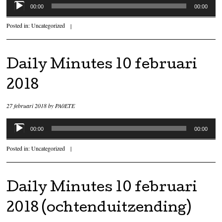
Audiospeler
00:00
00:00
Posted in:
Uncategorized
|
Daily Minutes 10 februari
2018
27 februari 2018
by
PA0ETE
Audiospeler
00:00
00:00
Posted in:
Uncategorized
|
Daily Minutes 10 februari
2018 (ochtenduitzending)