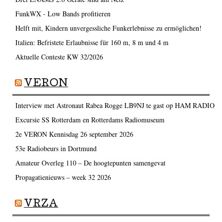
FunkWX - Low Bands profitieren
Helft mit, Kindern unvergessliche Funkerlebnisse zu ermöglichen!
Italien: Befristete Erlaubnisse für 160 m, 8 m und 4 m
Aktuelle Conteste KW 32/2026
VERON
Interview met Astronaut Rabea Rogge LB9NJ te gast op HAM RADIO
Excursie SS Rotterdam en Rotterdams Radiomuseum
2e VERON Kennisdag 26 september 2026
53e Radiobeurs in Dortmund
Amateur Overleg 110 – De hoogtepunten samengevat
Propagatienieuws – week 32 2026
VRZA