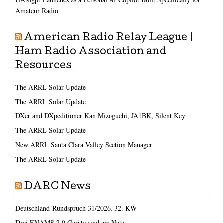
Amateur Radio
American Radio Relay League |
Ham Radio Association and
Resources
The ARRL Solar Update
The ARRL Solar Update
DXer and DXpeditioner Kan Mizoguchi, JA1BK, Silent Key
The ARRL Solar Update
New ARRL Santa Clara Valley Section Manager
The ARRL Solar Update
DARC News
Deutschland-Rundspruch 31/2026, 32. KW
Drei ENAMS 2.0 Geräte sind am Netz