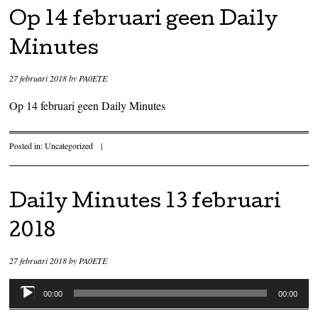
Op 14 februari geen Daily
Minutes
27 februari 2018
by
PA0ETE
Op 14 februari geen Daily Minutes
Posted in:
Uncategorized
|
Daily Minutes 13 februari
2018
27 februari 2018
by
PA0ETE
Audiospeler
00:00
00:00