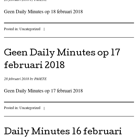
Geen Daily Minutes op 18 februari 2018
Posted in:
Uncategorized
|
Geen Daily Minutes op 17
februari 2018
28 februari 2018
by
PA0ETE
Geen Daily Minutes op 17 februari 2018
Posted in:
Uncategorized
|
Daily Minutes 16 februari