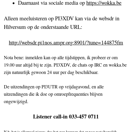
Daarnaast via sociale media op
https://wokka.be
Alleen meeluisteren op PI3XDV kan via de websdr in
Hilversum op de onderstaande URL:
http://websdr.pi1nos.ampr.org:8901/?tune=144875fm
Nota bene: inmelden kan op alle tijdstippen, ik probeer er om
19.00 uur altijd bij te zijn. PI3XDV, de chats op IRC en wokka.be
zijn natuurlijk gewoon 24 uur per dag beschikbaar.
De uitzendingen op PI3UTR op vrijdagavond, en alle
uitzendingen die ik doe op omroepfrequenties blijven
ongewijzigd.
Listener call-in 033-457 0711
N.b. het is allemaal nieuw, dus het zou kunnen dat er nog wat (hopelijk