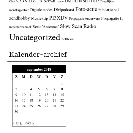
COVID-19
DAGELIJKSEFOTO2
Chat
D-STAR_ronde
Dagelijkse
Foto-actie
Historie vd
DMpodcast
Digitale modes
mondkapjesfoto
PI3XDV
zendhobby
Muziektip
Propagatie II
Propagatie-onderwerp
Slow Scan Radio
Serie 'Antennes'
Repeatertechniek
Uncategorized
Zelfbouw
Kalender-archief
september 2018
Z
M
D
W
D
V
Z
1
2
3
4
5
6
7
8
9
10
11
12
13
14
15
16
17
18
19
20
21
22
23
24
25
26
27
28
29
30
« aug
okt »