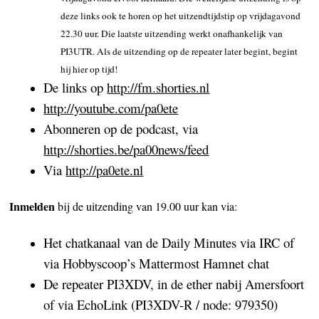
deze links ook te horen op het uitzendtijdstip op vrijdagavond
22.30 uur. Die laatste uitzending werkt onafhankelijk van
PI3UTR. Als de uitzending op de repeater later begint, begint
hij hier op tijd!
De links op
http://fm.shorties.nl
http://youtube.com/pa0ete
Abonneren op de podcast, via
http://shorties.be/pa00news/feed
Via
http://pa0ete.nl
Inmelden
bij de uitzending van 19.00 uur kan via:
Het chatkanaal van de Daily Minutes via IRC of
via Hobbyscoop’s Mattermost Hamnet chat
De repeater PI3XDV, in de ether nabij Amersfoort
of via EchoLink (PI3XDV-R / node: 979350)