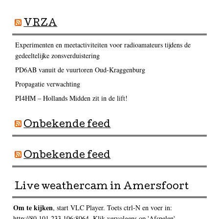
VRZA
Experimenten en meetactiviteiten voor radioamateurs tijdens de
gedeeltelijke zonsverduistering
PD6AB vanuit de vuurtoren Oud-Kraggenburg
Propagatie verwachting
PI4HM – Hollands Midden zit in de lift!
Onbekende feed
Onbekende feed
Live weathercam in Amersfoort
Om te kijken
, start VLC Player. Toets ctrl-N en voer in:
http://80.101.233.106:8064. Klik vervolgens op 'Afspelen'.