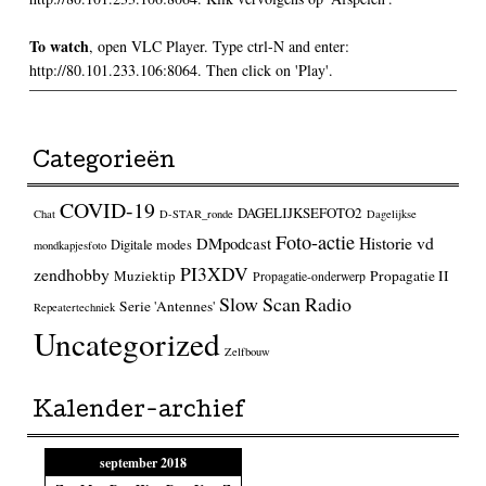
To watch
, open VLC Player. Type ctrl-N and enter:
http://80.101.233.106:8064. Then click on 'Play'.
Categorieën
COVID-19
DAGELIJKSEFOTO2
Chat
D-STAR_ronde
Dagelijkse
Foto-actie
Historie vd
DMpodcast
Digitale modes
mondkapjesfoto
PI3XDV
zendhobby
Muziektip
Propagatie II
Propagatie-onderwerp
Slow Scan Radio
Serie 'Antennes'
Repeatertechniek
Uncategorized
Zelfbouw
Kalender-archief
september 2018