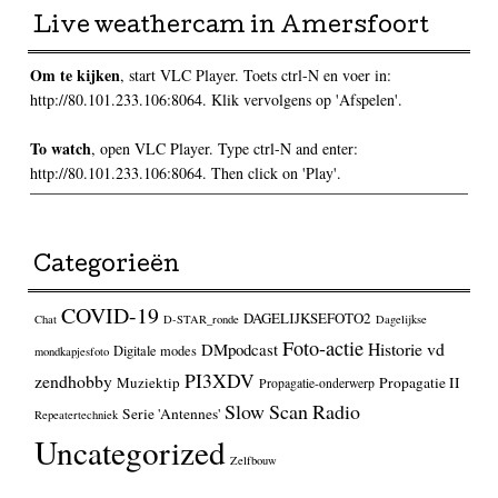
Live weathercam in Amersfoort
Om te kijken
, start VLC Player. Toets ctrl-N en voer in:
http://80.101.233.106:8064. Klik vervolgens op 'Afspelen'.
To watch
, open VLC Player. Type ctrl-N and enter:
http://80.101.233.106:8064. Then click on 'Play'.
Categorieën
COVID-19
DAGELIJKSEFOTO2
Chat
D-STAR_ronde
Dagelijkse
Foto-actie
Historie vd
DMpodcast
Digitale modes
mondkapjesfoto
PI3XDV
zendhobby
Muziektip
Propagatie II
Propagatie-onderwerp
Slow Scan Radio
Serie 'Antennes'
Repeatertechniek
Uncategorized
Zelfbouw