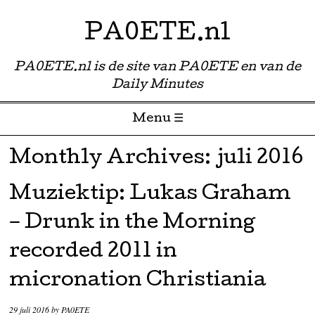
PA0ETE.nl
PA0ETE.nl is de site van PA0ETE en van de
Daily Minutes
Menu ☰
Skip to content
Monthly Archives:
juli 2016
Muziektip: Lukas Graham
– Drunk in the Morning
recorded 2011 in
micronation Christiania
29 juli 2016
by
PA0ETE