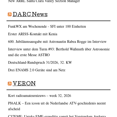
New ARRL Santa Clara Valley Section Manager
DARC News
FunkWX am Wochenende - SFI unter 100 Einheiten
Erster ARISS-Kontakt mit Kenia
600. Jubiläumsausgabe mit Astronautin Rabea Rogge im Interview
Interview unter dem Turm #93: Berthold Waßmuth über Astronomie
und die erste Messe ASTRO
Deutschland-Rundspruch 31/2026, 32. KW
Drei ENAMS 2.0 Geräte sind am Netz
VERON
Kort radioamateurnieuws – week 32, 2026
PI6ALK – Een icoon uit de Nederlandse ATV-geschiedenis neemt
afscheid
C37EME: Unieke EME-expeditie vanuit het Vorstendom Andorra