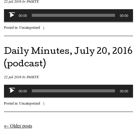
22 juli 2016
by
PA0ETE
Audiospeler
00:00
00:00
Posted in:
Uncategorized
|
Daily Minutes, July 20, 2016
(podcast)
22 juli 2016
by
PA0ETE
Audiospeler
00:00
00:00
Posted in:
Uncategorized
|
←
Older posts
Post navigation