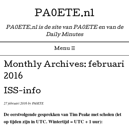
PA0ETE.nl
PA0ETE.nl is de site van PA0ETE en van de
Daily Minutes
Menu ☰
Skip to content
Monthly Archives:
februari
2016
ISS-info
27 februari 2016
by
PA0ETE
De eerstvolgende gesprekken van Tim Peake met scholen (let
op tijden zijn in UTC. Wintertijd = UTC + 1 uur):