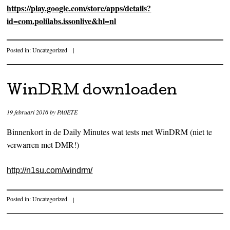
https://play.google.com/store/apps/details?
id=com.polilabs.issonlive&hl=nl
Posted in:
Uncategorized
|
WinDRM downloaden
19 februari 2016
by
PA0ETE
Binnenkort in de Daily Minutes wat tests met WinDRM (niet te
verwarren met DMR!)
http://n1su.com/windrm/
Posted in:
Uncategorized
|