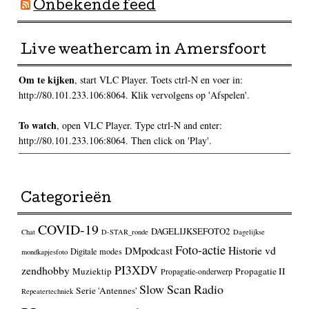
Onbekende feed
Live weathercam in Amersfoort
Om te kijken
, start VLC Player. Toets ctrl-N en voer in:
http://80.101.233.106:8064. Klik vervolgens op 'Afspelen'.
To watch
, open VLC Player. Type ctrl-N and enter:
http://80.101.233.106:8064. Then click on 'Play'.
Categorieën
COVID-19
DAGELIJKSEFOTO2
Chat
D-STAR_ronde
Dagelijkse
Foto-actie
Historie vd
DMpodcast
Digitale modes
mondkapjesfoto
PI3XDV
zendhobby
Muziektip
Propagatie II
Propagatie-onderwerp
Slow Scan Radio
Serie 'Antennes'
Repeatertechniek