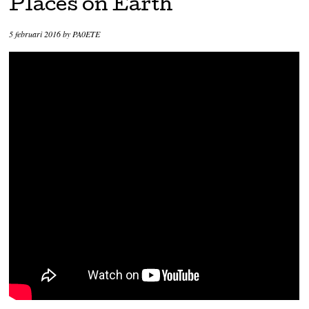
Places on Earth
5 februari 2016
by
PA0ETE