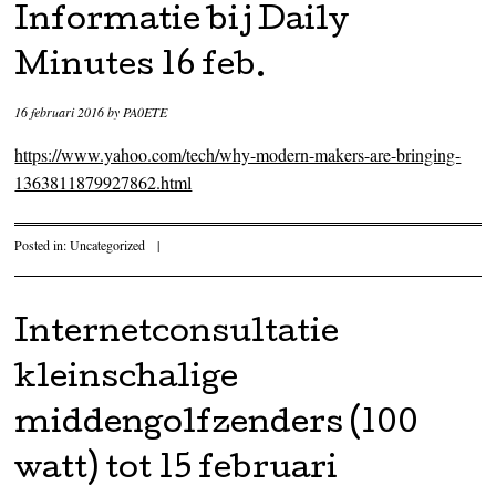
Informatie bij Daily
Minutes 16 feb.
16 februari 2016
by
PA0ETE
https://www.yahoo.com/tech/why-modern-makers-are-bringing-
1363811879927862.html
Posted in:
Uncategorized
|
Internetconsultatie
kleinschalige
middengolfzenders (100
watt) tot 15 februari