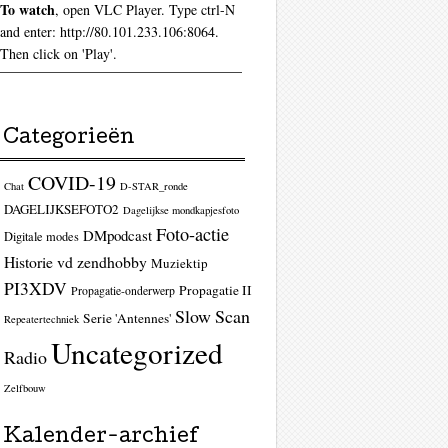
To watch
, open VLC Player. Type ctrl-N
and enter: http://80.101.233.106:8064.
Then click on 'Play'.
Categorieën
COVID-19
Chat
D-STAR_ronde
DAGELIJKSEFOTO2
Dagelijkse mondkapjesfoto
Foto-actie
DMpodcast
Digitale modes
Historie vd zendhobby
Muziektip
PI3XDV
Propagatie II
Propagatie-onderwerp
Slow Scan
Serie 'Antennes'
Repeatertechniek
Uncategorized
Radio
Zelfbouw
Kalender-archief