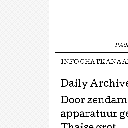
PA0E
Menu ☰
Skip to content
INFO CHATKANAA
Daily Archiv
Door zendam
apparatuur ge