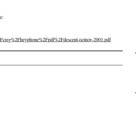
e:
Fcreg%2Fheyphone%2Fpdf%2Fdescent-octnov-2001.pdf
on