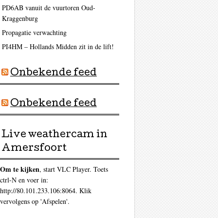
PD6AB vanuit de vuurtoren Oud-
Kraggenburg
Propagatie verwachting
PI4HM – Hollands Midden zit in de lift!
Onbekende feed
Onbekende feed
Live weathercam in
Amersfoort
Om te kijken
, start VLC Player. Toets
ctrl-N en voer in:
http://80.101.233.106:8064. Klik
vervolgens op 'Afspelen'.