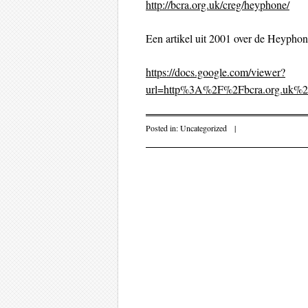
http://bcra.org.uk/creg/heyphone/
Een artikel uit 2001 over de Heyphon
https://docs.google.com/viewer?
url=http%3A%2F%2Fbcra.org.uk%2
Posted in:
Uncategorized
|
Post navigati