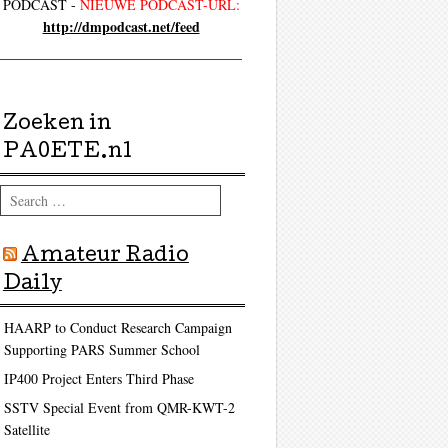
PODCAST -
NIEUWE PODCAST-URL:
http://dmpodcast.net/feed
Zoeken in
PA0ETE.nl
Search
Amateur Radio
Daily
HAARP to Conduct Research Campaign
Supporting PARS Summer School
IP400 Project Enters Third Phase
SSTV Special Event from QMR-KWT-2
Satellite