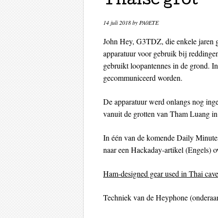
Thaise grot
14 juli 2018
by
PA0ETE
John Hey, G3TDZ, die enkele jaren g
apparatuur voor gebruik bij redding
gebruikt loopantennes in de grond. In
gecommuniceerd worden.
De apparatuur werd onlangs nog ingez
vanuit de grotten van Tham Luang in
In één van de komende Daily Minutes-
naar een Hackaday-artikel (Engels) o
Ham-designed gear used in Thai cave
Techniek van de Heyphone (onderaan 