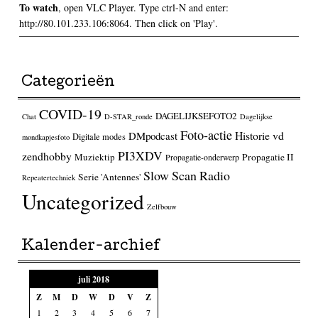
To watch
, open VLC Player. Type ctrl-N and enter:
http://80.101.233.106:8064. Then click on 'Play'.
Categorieën
COVID-19
DAGELIJKSEFOTO2
Chat
D-STAR_ronde
Dagelijkse
Foto-actie
Historie vd
DMpodcast
Digitale modes
mondkapjesfoto
PI3XDV
zendhobby
Muziektip
Propagatie II
Propagatie-onderwerp
Slow Scan Radio
Serie 'Antennes'
Repeatertechniek
Uncategorized
Zelfbouw
Kalender-archief
juli 2018
Z
M
D
W
D
V
Z
1
2
3
4
5
6
7