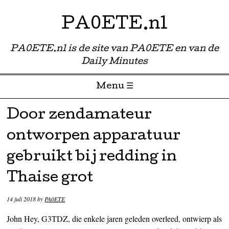
PA0ETE.nl
PA0ETE.nl is de site van PA0ETE en van de
Daily Minutes
Menu ☰
Skip to content
Door zendamateur
ontworpen apparatuur
gebruikt bij redding in
Thaise grot
14 juli 2018
by
PA0ETE
John Hey, G3TDZ, die enkele jaren geleden overleed, ontwierp als