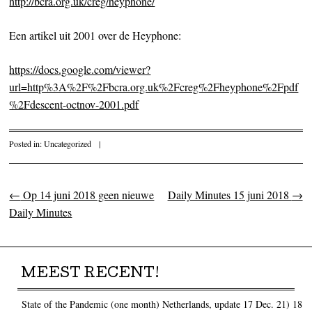
http://bcra.org.uk/creg/heyphone/
Een artikel uit 2001 over de Heyphone:
https://docs.google.com/viewer?
url=http%3A%2F%2Fbcra.org.uk%2Fcreg%2Fheyphone%2Fpdf
%2Fdescent-octnov-2001.pdf
Posted in:
Uncategorized
|
←
Op 14 juni 2018 geen nieuwe
Daily Minutes 15 juni 2018
→
Post navigation
Daily Minutes
MEEST RECENT!
State of the Pandemic (one month) Netherlands, update 17 Dec. 21)
18