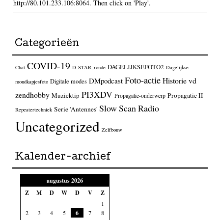
http://80.101.233.106:8064. Then click on 'Play'.
Categorieën
COVID-19
DAGELIJKSEFOTO2
Chat
D-STAR_ronde
Dagelijkse
Foto-actie
Historie vd
DMpodcast
Digitale modes
mondkapjesfoto
PI3XDV
zendhobby
Muziektip
Propagatie II
Propagatie-onderwerp
Slow Scan Radio
Serie 'Antennes'
Repeatertechniek
Uncategorized
Zelfbouw
Kalender-archief
augustus 2026
Z
M
D
W
D
V
Z
1
2
3
4
5
6
7
8