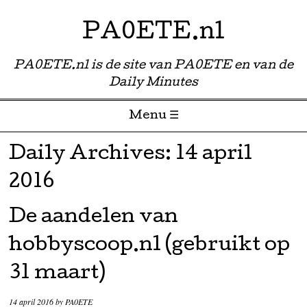
PA0ETE.nl
PA0ETE.nl is de site van PA0ETE en van de
Daily Minutes
Menu ☰
Skip to content
Daily Archives:
14 april
2016
De aandelen van
hobbyscoop.nl (gebruikt op
31 maart)
14 april 2016
by
PA0ETE