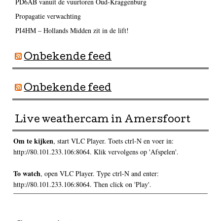
PD6AB vanuit de vuurtoren Oud-Kraggenburg
Propagatie verwachting
PI4HM – Hollands Midden zit in de lift!
Onbekende feed
Onbekende feed
Live weathercam in Amersfoort
Om te kijken
, start VLC Player. Toets ctrl-N en voer in:
http://80.101.233.106:8064. Klik vervolgens op 'Afspelen'.
To watch
, open VLC Player. Type ctrl-N and enter:
http://80.101.233.106:8064. Then click on 'Play'.