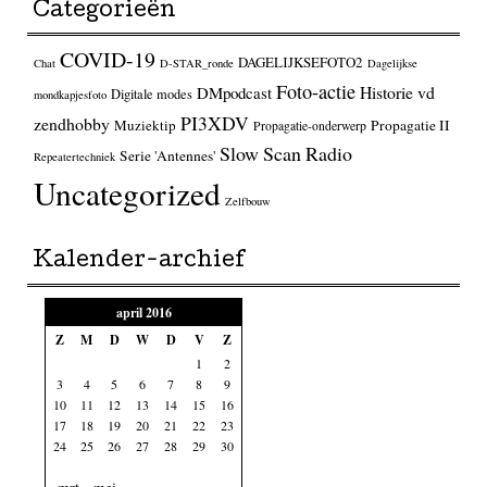
Categorieën
COVID-19
DAGELIJKSEFOTO2
Chat
D-STAR_ronde
Dagelijkse
Foto-actie
Historie vd
DMpodcast
Digitale modes
mondkapjesfoto
PI3XDV
zendhobby
Muziektip
Propagatie II
Propagatie-onderwerp
Slow Scan Radio
Serie 'Antennes'
Repeatertechniek
Uncategorized
Zelfbouw
Kalender-archief
april 2016
Z
M
D
W
D
V
Z
1
2
3
4
5
6
7
8
9
10
11
12
13
14
15
16
17
18
19
20
21
22
23
24
25
26
27
28
29
30