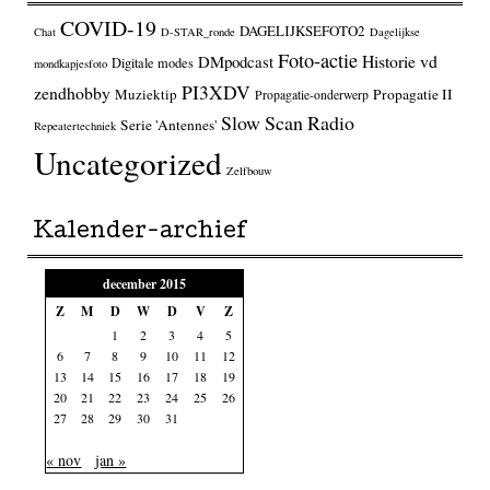
COVID-19
DAGELIJKSEFOTO2
Chat
D-STAR_ronde
Dagelijkse
Foto-actie
Historie vd
DMpodcast
Digitale modes
mondkapjesfoto
PI3XDV
zendhobby
Muziektip
Propagatie II
Propagatie-onderwerp
Slow Scan Radio
Serie 'Antennes'
Repeatertechniek
Uncategorized
Zelfbouw
Kalender-archief
december 2015
Z
M
D
W
D
V
Z
1
2
3
4
5
6
7
8
9
10
11
12
13
14
15
16
17
18
19
20
21
22
23
24
25
26
27
28
29
30
31
« nov
jan »