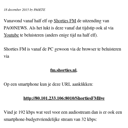
18 december 2015
by
PA0ETE
Vanavond vanaf half elf op
Shorties FM
de uitzending van
PA00NEWS. Als het lukt is deze vanaf dat tijdstip ook al via
Youtube
te beluisteren (anders enige tijd na half elf).
Shorties FM is vanaf de PC gewoon via de browser te beluisteren
via
fm.shorties.nl
.
Op een smartphone kun je deze URL aanklikken:
http://80.101.233.106:8010/ShortiesFMlive
Vind je 192 kbps wat veel voor een audiostream dan is er ook een
smartphone-budgetvriendelijke stream van 32 kbps: