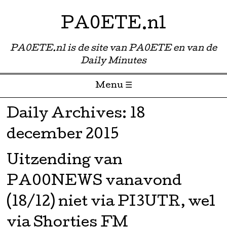
PA0ETE.nl
PA0ETE.nl is de site van PA0ETE en van de
Daily Minutes
Menu ☰
Skip to content
Daily Archives:
18
december 2015
Uitzending van
PA00NEWS vanavond
(18/12) niet via PI3UTR, wel
via Shorties FM