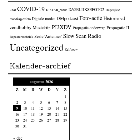
COVID-19
DAGELIJKSEFOTO2
Chat
D-STAR_ronde
Dagelijkse
Foto-actie
Historie vd
DMpodcast
Digitale modes
mondkapjesfoto
PI3XDV
zendhobby
Muziektip
Propagatie II
Propagatie-onderwerp
Slow Scan Radio
Serie 'Antennes'
Repeatertechniek
Uncategorized
Zelfbouw
Kalender-archief
augustus 2026
Z
M
D
W
D
V
Z
1
2
3
4
5
6
7
8
9
10
11
12
13
14
15
16
17
18
19
20
21
22
23
24
25
26
27
28
29
30
31
« dec