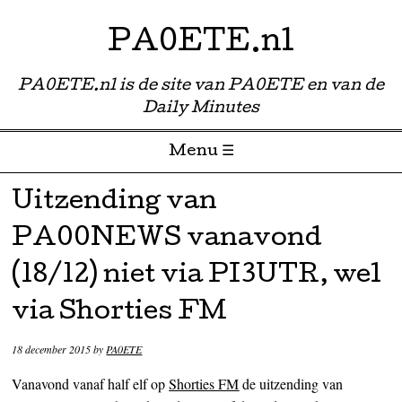
PA0ETE.nl
PA0ETE.nl is de site van PA0ETE en van de
Daily Minutes
Menu ☰
Skip to content
Uitzending van
PA00NEWS vanavond
(18/12) niet via PI3UTR, wel
via Shorties FM
18 december 2015
by
PA0ETE
Vanavond vanaf half elf op
Shorties FM
de uitzending van