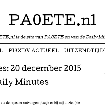
PA0ETE.nl
TE.nl is de site van PA0ETE en van de Daily Mi
L
PI3XDV ACTUEEL
UITZENDTIJD
es:
20 december 2015
aily Minutes
a de repeater ontvangen plaatje er bij mij uitziet (zie