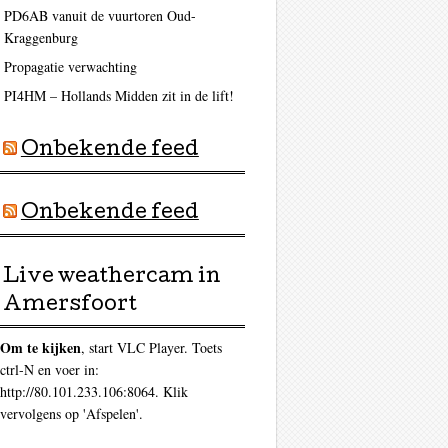
PD6AB vanuit de vuurtoren Oud-
Kraggenburg
Propagatie verwachting
PI4HM – Hollands Midden zit in de lift!
Onbekende feed
Onbekende feed
Live weathercam in
Amersfoort
Om te kijken
, start VLC Player. Toets
ctrl-N en voer in:
http://80.101.233.106:8064. Klik
vervolgens op 'Afspelen'.