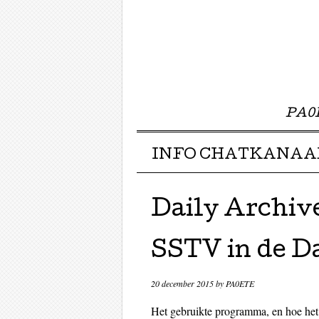
PA0E
Menu ☰
Skip to content
INFO CHATKANAA
Daily Archiv
SSTV in de D
20 december 2015
by
PA0ETE
Het gebruikte programma, en hoe het vi