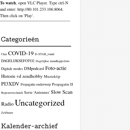
To watch
, open VLC Player. Type ctrl-N
and enter: http://80.101.233.106:8064.
Then click on 'Play'.
Categorieën
COVID-19
Chat
D-STAR_ronde
DAGELIJKSEFOTO2
Dagelijkse mondkapjesfoto
Foto-actie
DMpodcast
Digitale modes
Historie vd zendhobby
Muziektip
PI3XDV
Propagatie II
Propagatie-onderwerp
Slow Scan
Serie 'Antennes'
Repeatertechniek
Uncategorized
Radio
Zelfbouw
Kalender-archief