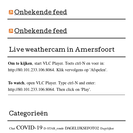
Onbekende feed
Onbekende feed
Live weathercam in Amersfoort
Om te kijken
, start VLC Player. Toets ctrl-N en voer in:
http://80.101.233.106:8064. Klik vervolgens op 'Afspelen'.
To watch
, open VLC Player. Type ctrl-N and enter:
http://80.101.233.106:8064. Then click on 'Play'.
Categorieën
COVID-19
DAGELIJKSEFOTO2
Chat
D-STAR_ronde
Dagelijkse