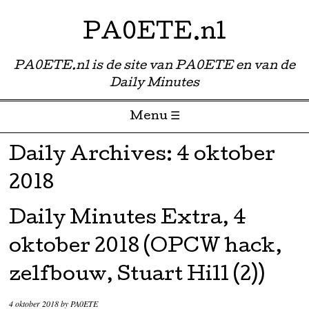
PA0ETE.nl
PA0ETE.nl is de site van PA0ETE en van de
Daily Minutes
Menu ☰
Skip to content
Daily Archives:
4 oktober
2018
Daily Minutes Extra, 4
oktober 2018 (OPCW hack,
zelfbouw, Stuart Hill (2))
4 oktober 2018
by
PA0ETE