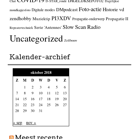
DAGELIJKSEFOTO2
Chat
D-STAR_ronde
Dagelijkse
Foto-actie
Historie vd
DMpodcast
Digitale modes
mondkapjesfoto
PI3XDV
zendhobby
Muziektip
Propagatie II
Propagatie-onderwerp
Slow Scan Radio
Serie 'Antennes'
Repeatertechniek
Uncategorized
Zelfbouw
Kalender-archief
oktober 2018
Z
M
D
W
D
V
Z
1
2
3
4
5
6
7
8
9
10
11
12
13
14
15
16
17
18
19
20
21
22
23
24
25
26
27
28
29
30
31
« sep
nov »
Meest recente