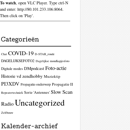
To watch
, open VLC Player. Type ctrl-N
and enter: http://80.101.233.106:8064.
Then click on 'Play'.
Categorieën
COVID-19
Chat
D-STAR_ronde
DAGELIJKSEFOTO2
Dagelijkse mondkapjesfoto
Foto-actie
DMpodcast
Digitale modes
Historie vd zendhobby
Muziektip
PI3XDV
Propagatie II
Propagatie-onderwerp
Slow Scan
Serie 'Antennes'
Repeatertechniek
Uncategorized
Radio
Zelfbouw
Kalender-archief