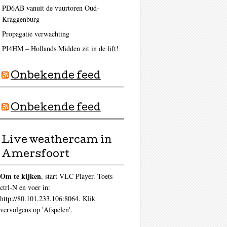
PD6AB vanuit de vuurtoren Oud-
Kraggenburg
Propagatie verwachting
PI4HM – Hollands Midden zit in de lift!
Onbekende feed
Onbekende feed
Live weathercam in
Amersfoort
Om te kijken
, start VLC Player. Toets
ctrl-N en voer in:
http://80.101.233.106:8064. Klik
vervolgens op 'Afspelen'.