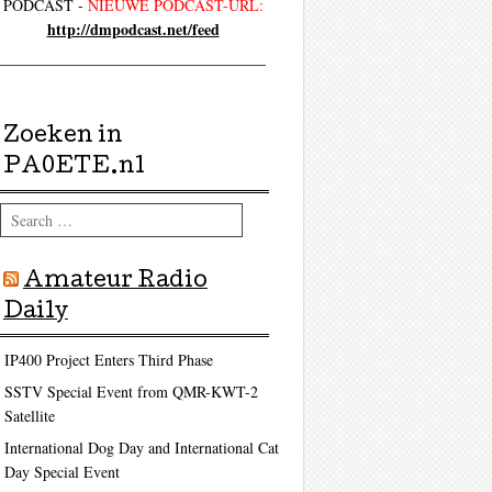
PODCAST -
NIEUWE PODCAST-URL:
http://dmpodcast.net/feed
ag
Zoeken in
PA0ETE.nl
Search
Amateur Radio
Daily
IP400 Project Enters Third Phase
SSTV Special Event from QMR-KWT-2
Satellite
International Dog Day and International Cat
Day Special Event