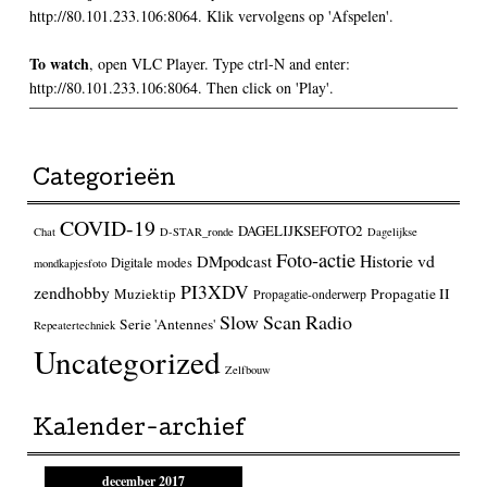
http://80.101.233.106:8064. Klik vervolgens op 'Afspelen'.
To watch
, open VLC Player. Type ctrl-N and enter:
http://80.101.233.106:8064. Then click on 'Play'.
Categorieën
COVID-19
DAGELIJKSEFOTO2
Chat
D-STAR_ronde
Dagelijkse
Foto-actie
Historie vd
DMpodcast
Digitale modes
mondkapjesfoto
PI3XDV
zendhobby
Muziektip
Propagatie II
Propagatie-onderwerp
Slow Scan Radio
Serie 'Antennes'
Repeatertechniek
Uncategorized
Zelfbouw
Kalender-archief
december 2017