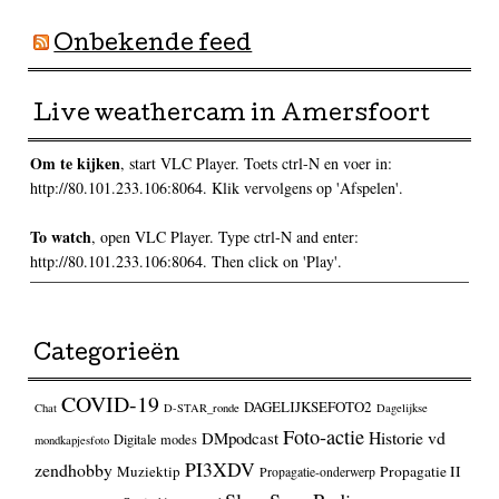
Onbekende feed
Live weathercam in Amersfoort
Om te kijken
, start VLC Player. Toets ctrl-N en voer in:
http://80.101.233.106:8064. Klik vervolgens op 'Afspelen'.
To watch
, open VLC Player. Type ctrl-N and enter:
http://80.101.233.106:8064. Then click on 'Play'.
Categorieën
COVID-19
DAGELIJKSEFOTO2
Chat
D-STAR_ronde
Dagelijkse
Foto-actie
Historie vd
DMpodcast
Digitale modes
mondkapjesfoto
PI3XDV
zendhobby
Muziektip
Propagatie II
Propagatie-onderwerp