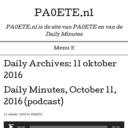
PA0ETE.nl
PA0ETE.nl is de site van PA0ETE en van de
Daily Minutes
Menu ☰
Skip to content
Daily Archives:
11 oktober
2016
Daily Minutes, October 11,
2016 (podcast)
11 oktober 2016
by
PA0ETE
Audiospeler
00:00
00:00