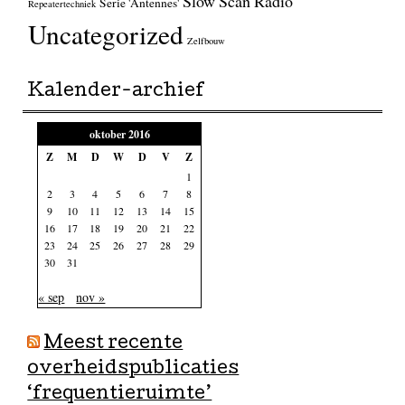
Slow Scan Radio
Serie 'Antennes'
Repeatertechniek
Uncategorized
Zelfbouw
Kalender-archief
oktober 2016
Z
M
D
W
D
V
Z
1
2
3
4
5
6
7
8
9
10
11
12
13
14
15
16
17
18
19
20
21
22
23
24
25
26
27
28
29
30
31
« sep
nov »
Meest recente
overheidspublicaties
‘frequentieruimte’