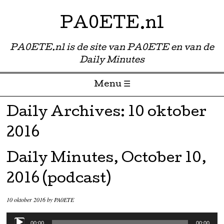
PA0ETE.nl
PA0ETE.nl is de site van PA0ETE en van de
Daily Minutes
Menu ☰
Skip to content
Daily Archives:
10 oktober
2016
Daily Minutes, October 10,
2016 (podcast)
10 oktober 2016
by
PA0ETE
Audiospeler
00:00
00:00