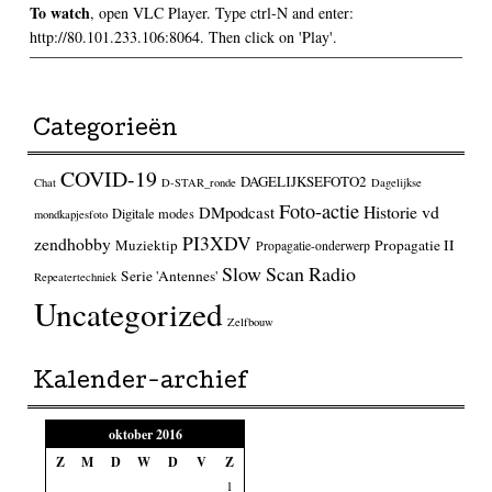
To watch
, open VLC Player. Type ctrl-N and enter:
http://80.101.233.106:8064. Then click on 'Play'.
Categorieën
COVID-19
DAGELIJKSEFOTO2
Chat
D-STAR_ronde
Dagelijkse
Foto-actie
Historie vd
DMpodcast
Digitale modes
mondkapjesfoto
PI3XDV
zendhobby
Muziektip
Propagatie II
Propagatie-onderwerp
Slow Scan Radio
Serie 'Antennes'
Repeatertechniek
Uncategorized
Zelfbouw
Kalender-archief
oktober 2016
Z
M
D
W
D
V
Z
1