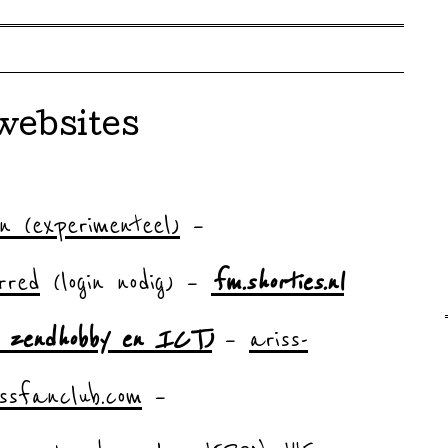
websites
ohn (experimenteel)
–
arred
(login nodig) –
fm.shorties.nl
er zendhobby en ICT)
–
ariss-
issfanclub.com
–