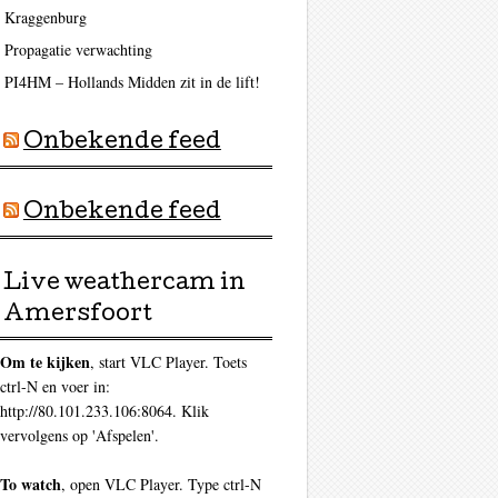
Kraggenburg
Propagatie verwachting
PI4HM – Hollands Midden zit in de lift!
Onbekende feed
ag
Onbekende feed
Live weathercam in
Amersfoort
Om te kijken
, start VLC Player. Toets
ctrl-N en voer in:
http://80.101.233.106:8064. Klik
vervolgens op 'Afspelen'.
To watch
, open VLC Player. Type ctrl-N