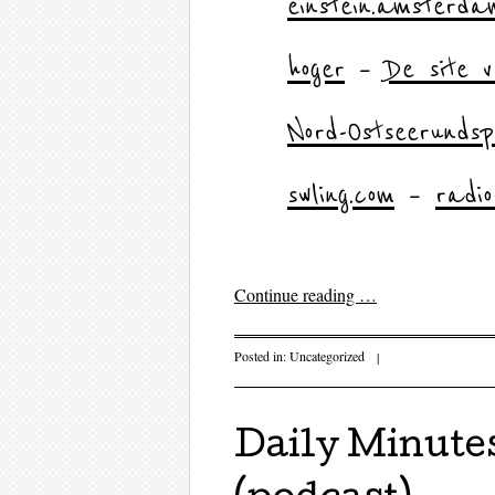
einstein.amsterda
hoger
–
De site 
Nord-Ostseerund
swling.com
–
radio
Continue reading
…
Posted in:
Uncategorized
|
Daily Minutes