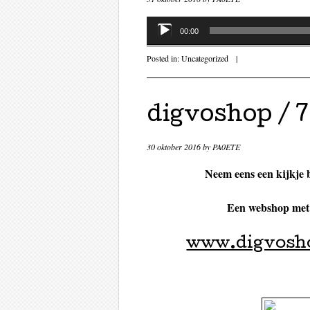
Audiospeler
00:00
Posted in:
Uncategorized
|
digvoshop / 
30 oktober 2016
by
PA0ETE
Neem eens een kijkje 
Een webshop met 
www.digvosh