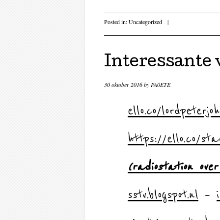
Posted in:
Uncategorized
|
Interessante 
30 oktober 2016
by
PA0ETE
ello.co/lordpeterj
https://ello.co/st
(radiostation ov
sstv.blogspot.nl
–