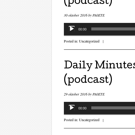
(podcast)
30 oktober 2016
by
PA0ETE
Audiospeler
00:00
Posted in:
Uncategorized
|
Daily Minutes
(podcast)
29 oktober 2016
by
PA0ETE
Audiospeler
00:00
Posted in:
Uncategorized
|