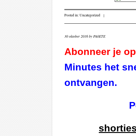
Posted in:
Uncategorized
|
30 oktober 2016
by
PA0ETE
Abonneer je op
Minutes het sne
ontvangen.
P
shortie