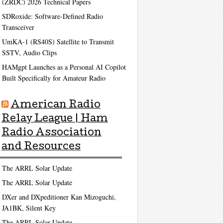
(ZRDC) 2026 Technical Papers
SDRoxide: Software-Defined Radio
Transceiver
UmKA-1 (RS40S) Satellite to Transmit
SSTV, Audio Clips
HAMgpt Launches as a Personal AI Copilot
Built Specifically for Amateur Radio
American Radio
Relay League | Ham
Radio Association
and Resources
The ARRL Solar Update
The ARRL Solar Update
DXer and DXpeditioner Kan Mizoguchi,
JA1BK, Silent Key
The ARRL Solar Update