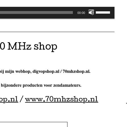
Gebruik
00:00
Omhoog/Omla
pijltoetsen
om
het
70 MHz shop
volume
te
verhogen
of
bij mijn webhop, digvopshop.nl / 70mhzshop.nl.
te
verlagen.
bijzondere producten voor zendamateurs.
op.nl
/
www.70mhzshop.nl