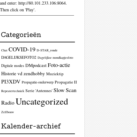
ag
and enter: http://80.101.233.106:8064.
Then click on 'Play'.
Categorieën
COVID-19
Chat
D-STAR_ronde
DAGELIJKSEFOTO2
Dagelijkse mondkapjesfoto
Foto-actie
DMpodcast
Digitale modes
Historie vd zendhobby
Muziektip
PI3XDV
ag
Propagatie II
Propagatie-onderwerp
Slow Scan
Serie 'Antennes'
Repeatertechniek
Uncategorized
Radio
Zelfbouw
Kalender-archief