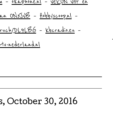
m
–
okaphone.nl
–
VERON VHF en
van ON3JVB
–
Hobbyscoop.nl
–
spruch/DL9LBG
–
kbcradio.eu
–
-tv-nederland.nl
, October 30, 2016