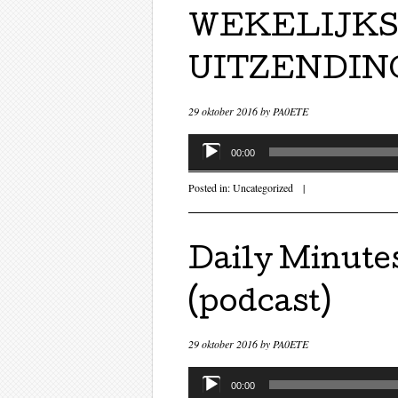
WEKELIJKS
UITZENDING 
29 oktober 2016
by
PA0ETE
Audiospeler
00:00
Posted in:
Uncategorized
|
Daily Minutes
(podcast)
29 oktober 2016
by
PA0ETE
Audiospeler
00:00