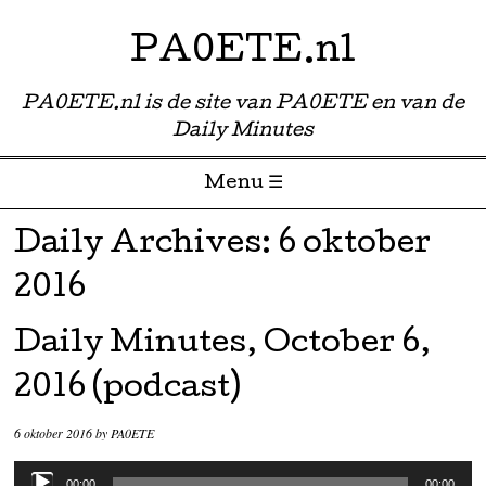
PA0ETE.nl
PA0ETE.nl is de site van PA0ETE en van de
Daily Minutes
Menu ☰
Skip to content
Daily Archives:
6 oktober
2016
Daily Minutes, October 6,
2016 (podcast)
6 oktober 2016
by
PA0ETE
Audiospeler
00:00
00:00