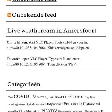
Onbekende feed
Live weathercam in Amersfoort
Om te kijken
, start VLC Player. Toets ctrl-N en voer in:
http://80.101.233.106:8064. Klik vervolgens op 'Afspelen'.
To watch
, open VLC Player. Type ctrl-N and enter:
http://80.101.233.106:8064. Then click on 'Play'.
Categorieën
COVID-19
DAGELIJKSEFOTO2
Chat
D-STAR_ronde
Dagelijkse
Foto-actie
Historie vd
DMpodcast
Digitale modes
mondkapjesfoto
PI3XDV
zendhobby
Muziektip
Propagatie II
Propagatie-onderwerp