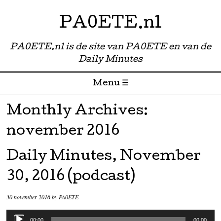
PA0ETE.nl
PA0ETE.nl is de site van PA0ETE en van de
Daily Minutes
Menu ☰
Skip to content
Monthly Archives:
november 2016
Daily Minutes, November
30, 2016 (podcast)
30 november 2016
by
PA0ETE
Audiospeler
00:00
00:00