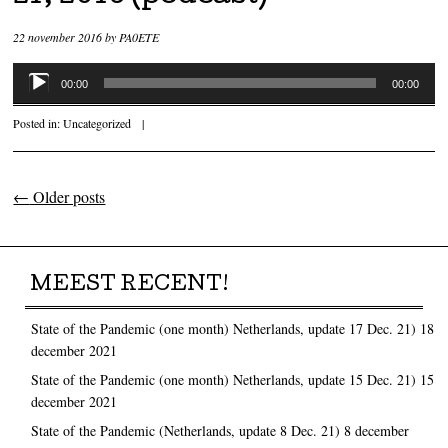
22 november 2016
by
PA0ETE
Audiospeler
00:00
00:00
Posted in:
Uncategorized
|
←
Older posts
Post navigation
MEEST RECENT!
State of the Pandemic (one month) Netherlands, update 17 Dec. 21)
18
december 2021
State of the Pandemic (one month) Netherlands, update 15 Dec. 21)
15
december 2021
State of the Pandemic (Netherlands, update 8 Dec. 21)
8 december