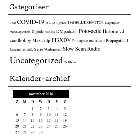
Categorieën
COVID-19
DAGELIJKSEFOTO2
Chat
D-STAR_ronde
Dagelijkse
Foto-actie
Historie vd
DMpodcast
Digitale modes
mondkapjesfoto
PI3XDV
zendhobby
Muziektip
Propagatie II
Propagatie-onderwerp
Slow Scan Radio
Serie 'Antennes'
Repeatertechniek
Uncategorized
Zelfbouw
Kalender-archief
november 2016
Z
M
D
W
D
V
Z
1
2
3
4
5
6
7
8
9
10
11
12
13
14
15
16
17
18
19
20
21
22
23
24
25
26
27
28
29
30