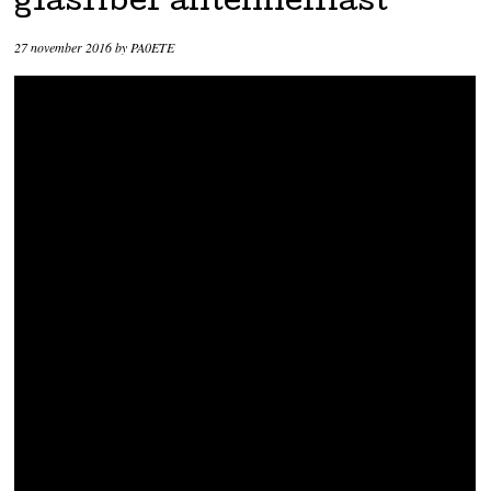
glasfiber antennemast
27 november 2016
by
PA0ETE