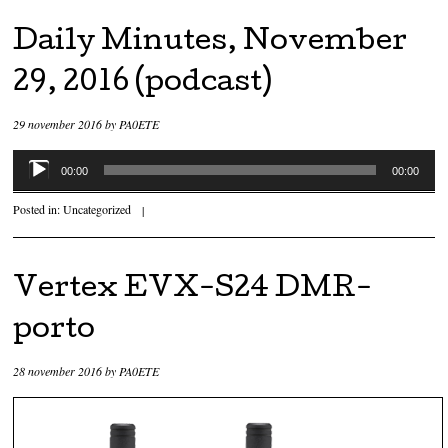
Daily Minutes, November
29, 2016 (podcast)
29 november 2016
by
PA0ETE
Audiospeler
00:00
00:00
Posted in:
Uncategorized
|
Vertex EVX-S24 DMR-
porto
28 november 2016
by
PA0ETE