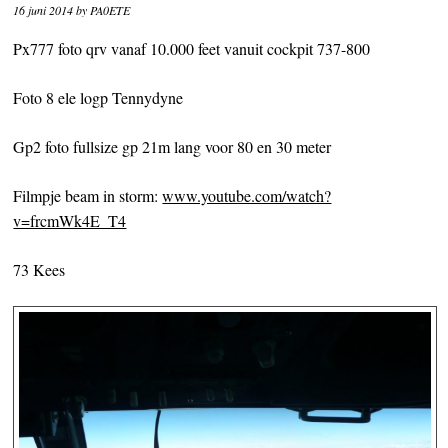
16 juni 2014
by
PA0ETE
Px777 foto qrv vanaf 10.000 feet vanuit cockpit 737-800
Foto 8 ele logp Tennydyne
Gp2 foto fullsize gp 21m lang voor 80 en 30 meter
Filmpje beam in storm:
www.youtube.com/watch?
v=frcmWk4E_T4
73 Kees