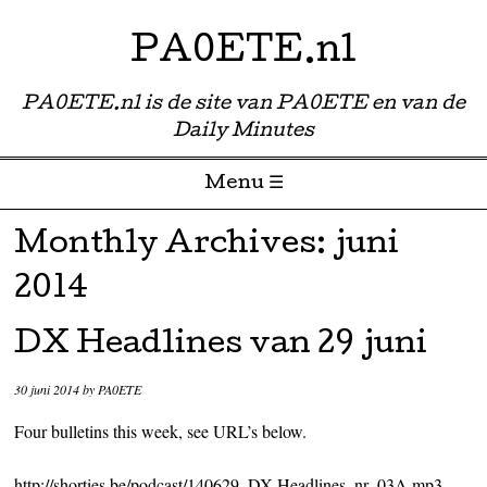
PA0ETE.nl
PA0ETE.nl is de site van PA0ETE en van de
Daily Minutes
Menu ☰
Skip to content
Monthly Archives:
juni
2014
DX Headlines van 29 juni
30 juni 2014
by
PA0ETE
Four bulletins this week, see URL’s below.
http://shorties.be/podcast/140629_DX-Headlines_nr_03A.mp3