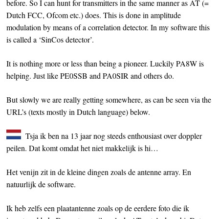
before. So I can hunt for transmitters in the same manner as AT (=
Dutch FCC, Ofcom etc.) does. This is done in amplitude
modulation by means of a correlation detector. In my software this
is called a ‘SinCos detector’.
It is nothing more or less than being a pioneer. Luckily PA8W is
helping. Just like PE0SSB and PA0SIR and others do.
But slowly we are really getting somewhere, as can be seen via the
URL’s (texts mostly in Dutch language) below.
Tsja ik ben na 13 jaar nog steeds enthousiast over doppler
peilen. Dat komt omdat het niet makkelijk is hi…
Het venijn zit in de kleine dingen zoals de antenne array. En
natuurlijk de software.
Ik heb zelfs een plaatantenne zoals op de eerdere foto die ik