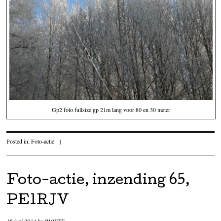
Gp2 foto fullsize gp 21m lang voor 80 en 30 meter
Posted in:
Foto-actie
|
Foto-actie, inzending 65,
PE1RJV
16 juni 2014
by
PA0ETE