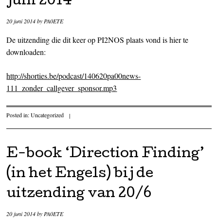
juni 2014
20 juni 2014
by
PA0ETE
De uitzending die dit keer op PI2NOS plaats vond is hier te
downloaden:
http://shorties.be/podcast/140620pa00news-
111_zonder_callgever_sponsor.mp3
Posted in:
Uncategorized
|
E-book ‘Direction Finding’
(in het Engels) bij de
uitzending van 20/6
20 juni 2014
by
PA0ETE