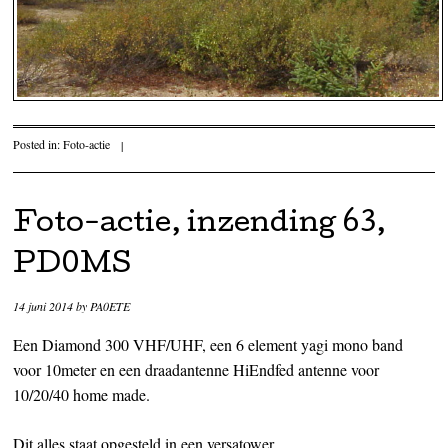
Posted in:
Foto-actie
|
Foto-actie, inzending 63,
PD0MS
14 juni 2014
by
PA0ETE
Een Diamond 300 VHF/UHF, een 6 element yagi mono band
voor 10meter en een draadantenne HiEndfed antenne voor
10/20/40 home made.
Dit alles staat opgesteld in een versatower