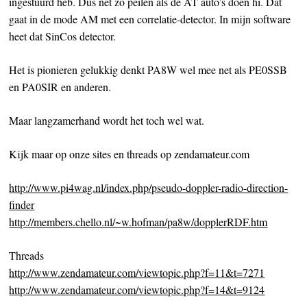
ingestuurd heb. Dus net zo peilen als de AT auto’s doen hi. Dat
gaat in de mode AM met een correlatie-detector. In mijn software
heet dat SinCos detector.
Het is pionieren gelukkig denkt PA8W wel mee net als PE0SSB
en PA0SIR en anderen.
Maar langzamerhand wordt het toch wel wat.
Kijk maar op onze sites en threads op zendamateur.com
http://www.pi4wag.nl/index.php/pseudo-doppler-radio-direction-
finder
http://members.chello.nl/~w.hofman/pa8w/dopplerRDF.htm
Threads
http://www.zendamateur.com/viewtopic.php?f=11&t=7271
http://www.zendamateur.com/viewtopic.php?f=14&t=9124