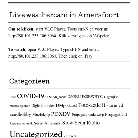
Live weathercam in Amersfoort
Om te kijken
, start VLC Player. Toets ctrl-N en voer in:
http://80.101.233.106:8064. Klik vervolgens op 'Afspelen'.
To watch
, open VLC Player. Type ctrl-N and enter:
http://80.101.233.106:8064. Then click on 'Play'.
Categorieën
COVID-19
DAGELIJKSEFOTO2
Chat
D-STAR_ronde
Dagelijkse
Foto-actie
Historie vd
DMpodcast
Digitale modes
mondkapjesfoto
PI3XDV
zendhobby
Muziektip
Propagatie II
Propagatie-onderwerp
Slow Scan Radio
Serie 'Antennes'
Repeatertechniek
Uncategorized
Zelfbouw