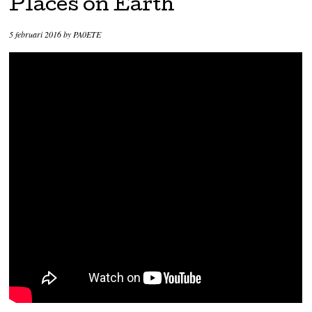
Places on Earth
5 februari 2016
by
PA0ETE