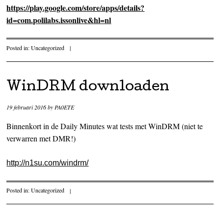
https://play.google.com/store/apps/details?
id=com.polilabs.issonlive&hl=nl
Posted in:
Uncategorized
|
WinDRM downloaden
19 februari 2016
by
PA0ETE
Binnenkort in de Daily Minutes wat tests met WinDRM (niet te
verwarren met DMR!)
http://n1su.com/windrm/
Posted in:
Uncategorized
|