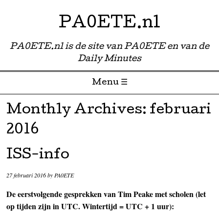
PA0ETE.nl
PA0ETE.nl is de site van PA0ETE en van de
Daily Minutes
Menu ☰
Skip to content
Monthly Archives:
februari
2016
ISS-info
27 februari 2016
by
PA0ETE
De eerstvolgende gesprekken van Tim Peake met scholen (let
op tijden zijn in UTC. Wintertijd = UTC + 1 uur):