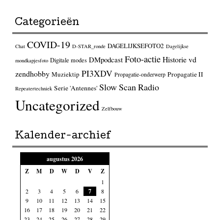
Categorieën
COVID-19
DAGELIJKSEFOTO2
Chat
D-STAR_ronde
Dagelijkse
Foto-actie
Historie vd
DMpodcast
Digitale modes
mondkapjesfoto
PI3XDV
zendhobby
Muziektip
Propagatie II
Propagatie-onderwerp
Slow Scan Radio
Serie 'Antennes'
Repeatertechniek
Uncategorized
Zelfbouw
Kalender-archief
augustus 2026
Z
M
D
W
D
V
Z
1
2
3
4
5
6
7
8
9
10
11
12
13
14
15
16
17
18
19
20
21
22
23
24
25
26
27
28
29