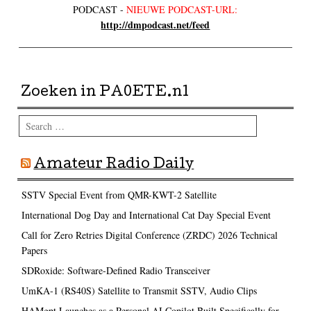
PODCAST -
NIEUWE PODCAST-URL:
http://dmpodcast.net/feed
Zoeken in PA0ETE.nl
Search
Amateur Radio Daily
SSTV Special Event from QMR-KWT-2 Satellite
International Dog Day and International Cat Day Special Event
Call for Zero Retries Digital Conference (ZRDC) 2026 Technical
Papers
SDRoxide: Software-Defined Radio Transceiver
UmKA-1 (RS40S) Satellite to Transmit SSTV, Audio Clips
HAMgpt Launches as a Personal AI Copilot Built Specifically for