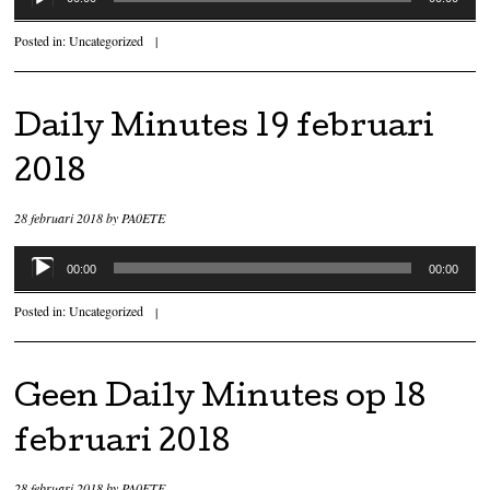
Posted in:
Uncategorized
|
Daily Minutes 19 februari
2018
28 februari 2018
by
PA0ETE
Audiospeler
00:00
00:00
Posted in:
Uncategorized
|
Geen Daily Minutes op 18
februari 2018
28 februari 2018
by
PA0ETE