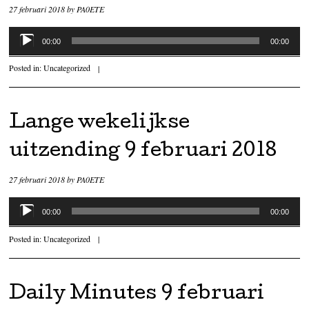
27 februari 2018
by
PA0ETE
Audiospeler
00:00
00:00
Posted in:
Uncategorized
|
Lange wekelijkse
uitzending 9 februari 2018
27 februari 2018
by
PA0ETE
Audiospeler
00:00
00:00
Posted in:
Uncategorized
|
Daily Minutes 9 februari