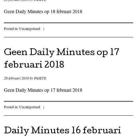
Geen Daily Minutes op 18 februari 2018
Posted in:
Uncategorized
|
Geen Daily Minutes op 17
februari 2018
28 februari 2018
by
PA0ETE
Geen Daily Minutes op 17 februari 2018
Posted in:
Uncategorized
|
Daily Minutes 16 februari