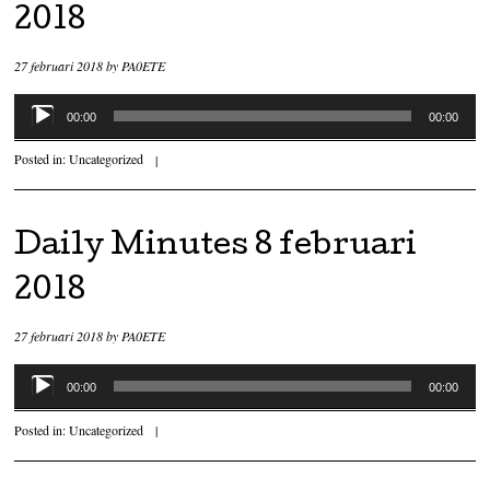
2018
27 februari 2018
by
PA0ETE
Audiospeler
00:00
00:00
Posted in:
Uncategorized
|
Daily Minutes 8 februari
2018
27 februari 2018
by
PA0ETE
Audiospeler
00:00
00:00
Posted in:
Uncategorized
|