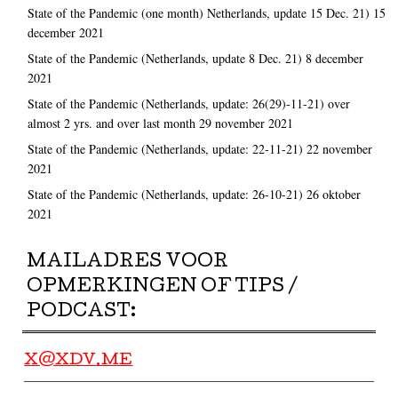
State of the Pandemic (one month) Netherlands, update 15 Dec. 21)
15
december 2021
State of the Pandemic (Netherlands, update 8 Dec. 21)
8 december
2021
State of the Pandemic (Netherlands, update: 26(29)-11-21) over
almost 2 yrs. and over last month
29 november 2021
State of the Pandemic (Netherlands, update: 22-11-21)
22 november
2021
State of the Pandemic (Netherlands, update: 26-10-21)
26 oktober
2021
MAILADRES VOOR
OPMERKINGEN OF TIPS /
PODCAST:
X@XDV.ME