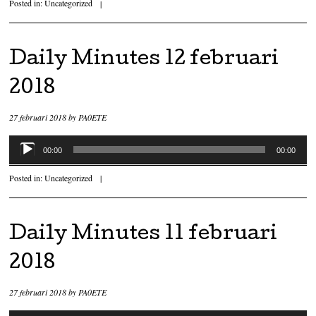
Posted in:
Uncategorized
|
Daily Minutes 12 februari
2018
27 februari 2018
by
PA0ETE
Audiospeler
00:00
00:00
Posted in:
Uncategorized
|
Daily Minutes 11 februari
2018
27 februari 2018
by
PA0ETE