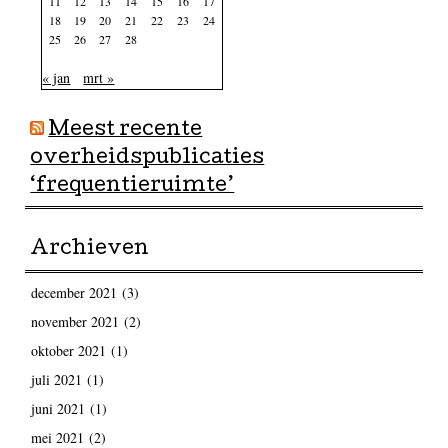
11
12
13
14
15
16
17
18
19
20
21
22
23
24
25
26
27
28
« jan
mrt »
Meest recente
overheidspublicaties
‘frequentieruimte’
Archieven
december 2021
(3)
november 2021
(2)
oktober 2021
(1)
juli 2021
(1)
juni 2021
(1)
mei 2021
(2)