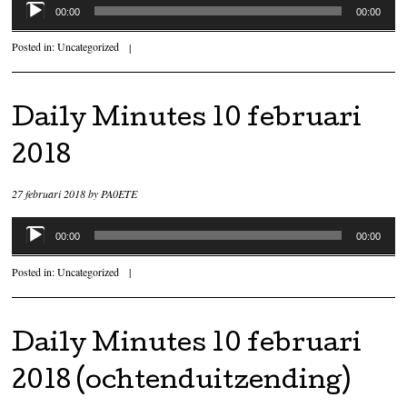
Audiospeler
00:00
00:00
Posted in:
Uncategorized
|
Daily Minutes 10 februari
2018
27 februari 2018
by
PA0ETE
Audiospeler
00:00
00:00
Posted in:
Uncategorized
|
Daily Minutes 10 februari
2018 (ochtenduitzending)