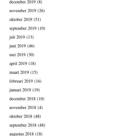
december 2019
(8)
november 2019
(26)
oktober 2019
(51)
september 2019
(10)
juli 2019
(13)
juni 2019
(46)
mei 2019
(30)
april 2019
(18)
maart 2019
(15)
februari 2019
(16)
januari 2019
(19)
december 2018
(10)
november 2018
(4)
oktober 2018
(48)
september 2018
(48)
augustus 2018
(18)