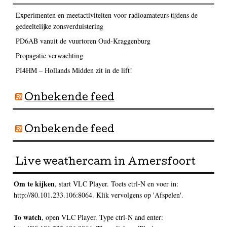
Experimenten en meetactiviteiten voor radioamateurs tijdens de
gedeeltelijke zonsverduistering
PD6AB vanuit de vuurtoren Oud-Kraggenburg
Propagatie verwachting
PI4HM – Hollands Midden zit in de lift!
Onbekende feed
Onbekende feed
Live weathercam in Amersfoort
Om te kijken
, start VLC Player. Toets ctrl-N en voer in:
http://80.101.233.106:8064. Klik vervolgens op 'Afspelen'.
To watch
, open VLC Player. Type ctrl-N and enter: