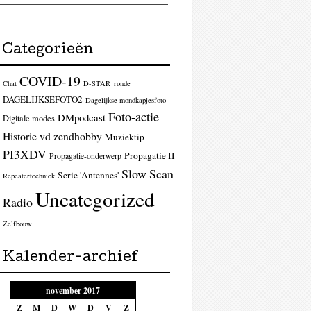
Categorieën
ag
COVID-19
Chat
D-STAR_ronde
DAGELIJKSEFOTO2
Dagelijkse mondkapjesfoto
Foto-actie
DMpodcast
Digitale modes
Historie vd zendhobby
Muziektip
PI3XDV
Propagatie II
Propagatie-onderwerp
Slow Scan
Serie 'Antennes'
Repeatertechniek
Uncategorized
Radio
Zelfbouw
Kalender-archief
ag
november 2017
Z
M
D
W
D
V
Z