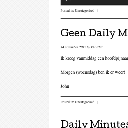
Posted in:
Uncategorized
|
Geen Daily M
14 november 2017
by
PA0ETE
Ik kreeg vanmiddag een hoofdpijnaan
Morgen (woensdag) ben ik er weer!
John
Posted in:
Uncategorized
|
Daily Minute