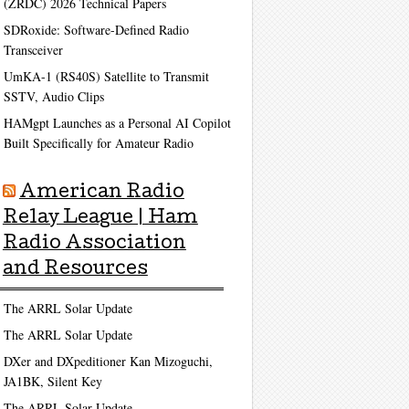
(ZRDC) 2026 Technical Papers
ag
SDRoxide: Software-Defined Radio
Transceiver
UmKA-1 (RS40S) Satellite to Transmit
SSTV, Audio Clips
HAMgpt Launches as a Personal AI Copilot
Built Specifically for Amateur Radio
American Radio
ag
Relay League | Ham
Radio Association
and Resources
The ARRL Solar Update
The ARRL Solar Update
DXer and DXpeditioner Kan Mizoguchi,
JA1BK, Silent Key
The ARRL Solar Update