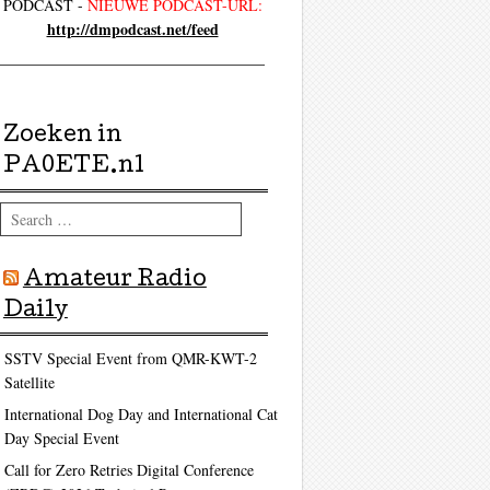
PODCAST -
NIEUWE PODCAST-URL:
http://dmpodcast.net/feed
ag
Zoeken in
PA0ETE.nl
Search
ag
Amateur Radio
Daily
SSTV Special Event from QMR-KWT-2
Satellite
International Dog Day and International Cat
Day Special Event
Call for Zero Retries Digital Conference