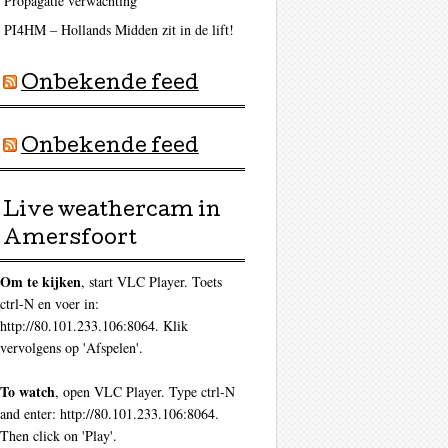
Propagatie verwachting
ag
PI4HM – Hollands Midden zit in de lift!
Onbekende feed
Onbekende feed
Live weathercam in
Amersfoort
Om te kijken
, start VLC Player. Toets
ctrl-N en voer in:
http://80.101.233.106:8064. Klik
vervolgens op 'Afspelen'.
To watch
, open VLC Player. Type ctrl-N
and enter: http://80.101.233.106:8064.
Then click on 'Play'.