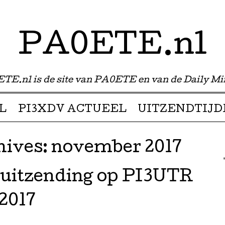
PA0ETE.nl
TE.nl is de site van PA0ETE en van de Daily Mi
L
PI3XDV ACTUEEL
UITZENDTIJD
hives:
november 2017
tzending op PI3UTR
2017