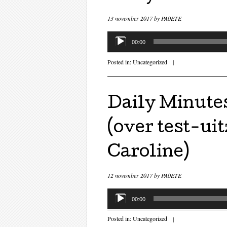
13 november 2017
by
PA0ETE
Audiospeler
00:00
Posted in:
Uncategorized
|
Daily Minute
(over test-ui
Caroline)
12 november 2017
by
PA0ETE
Audiospeler
00:00
Posted in:
Uncategorized
|