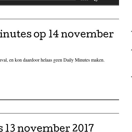
Omhoog/Omla
verlagen.
pijltoetsen
om
het
inutes op 14 november
volume
te
verhogen
of
val, en kon daardoor helaas geen Daily Minutes maken.
te
verlagen.
s 13 november 2017