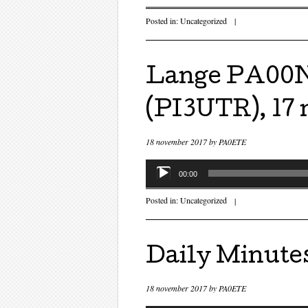
Posted in:
Uncategorized
|
Lange PA00
(PI3UTR), 17
18 november 2017
by
PA0ETE
Audiospeler
00:00
Posted in:
Uncategorized
|
Daily Minute
18 november 2017
by
PA0ETE