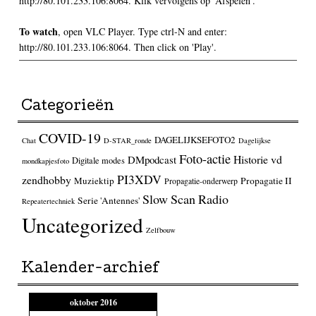
http://80.101.233.106:8064. Klik vervolgens op 'Afspelen'.
To watch
, open VLC Player. Type ctrl-N and enter:
http://80.101.233.106:8064. Then click on 'Play'.
Categorieën
COVID-19
DAGELIJKSEFOTO2
Chat
D-STAR_ronde
Dagelijkse
Foto-actie
Historie vd
DMpodcast
Digitale modes
mondkapjesfoto
PI3XDV
zendhobby
Muziektip
Propagatie II
Propagatie-onderwerp
Slow Scan Radio
Serie 'Antennes'
Repeatertechniek
Uncategorized
Zelfbouw
Kalender-archief
oktober 2016