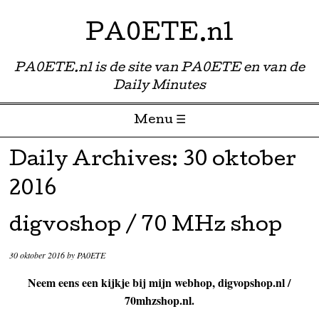
PA0ETE.nl
PA0ETE.nl is de site van PA0ETE en van de
Daily Minutes
Menu ☰
Skip to content
Daily Archives:
30 oktober
2016
digvoshop / 70 MHz shop
30 oktober 2016
by
PA0ETE
Neem eens een kijkje bij mijn webhop, digvopshop.nl /
70mhzshop.nl.