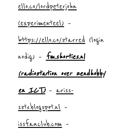
ello.co/lordpeterjohn
(experimenteel)
–
https://ello.co/starred
(login
nodig) –
fm.shorties.nl
(radiostation over zendhobby
en ICT)
–
ariss-
sstv.blogspot.nl
–
issfanclub.com
–