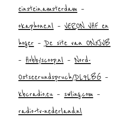
einstein.amsterdam
–
okaphone.nl
–
VERON VHF en
hoger
–
De site van ON3JVB
–
Hobbyscoop.nl
–
Nord-
Ostseerundspruch/DL9LBG
–
kbcradio.eu
–
swling.com
–
radio-tv-nederland.nl