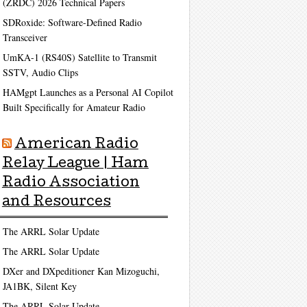
(ZRDC) 2026 Technical Papers
SDRoxide: Software-Defined Radio
Transceiver
UmKA-1 (RS40S) Satellite to Transmit
SSTV, Audio Clips
HAMgpt Launches as a Personal AI Copilot
Built Specifically for Amateur Radio
American Radio
Relay League | Ham
Radio Association
and Resources
The ARRL Solar Update
The ARRL Solar Update
DXer and DXpeditioner Kan Mizoguchi,
JA1BK, Silent Key
The ARRL Solar Update