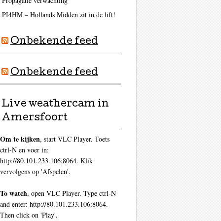
Propagatie verwachting
PI4HM – Hollands Midden zit in de lift!
Onbekende feed
Onbekende feed
Live weathercam in
Amersfoort
Om te kijken
, start VLC Player. Toets
ctrl-N en voer in:
http://80.101.233.106:8064. Klik
vervolgens op 'Afspelen'.
To watch
, open VLC Player. Type ctrl-N
and enter: http://80.101.233.106:8064.
Then click on 'Play'.