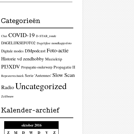
Categorieën
COVID-19
Chat
D-STAR_ronde
DAGELIJKSEFOTO2
Dagelijkse mondkapjesfoto
Foto-actie
DMpodcast
Digitale modes
Historie vd zendhobby
Muziektip
PI3XDV
Propagatie II
Propagatie-onderwerp
Slow Scan
Serie 'Antennes'
Repeatertechniek
Uncategorized
Radio
Zelfbouw
Kalender-archief
oktober 2016
Z
M
D
W
D
V
Z