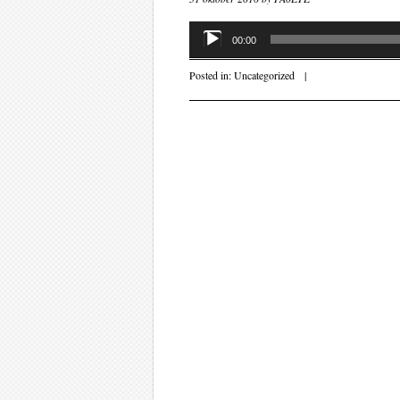
Audiospeler
00:00
Posted in:
Uncategorized
|
Post navigati