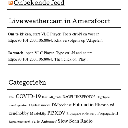
Onbekende feed
Live weathercam in Amersfoort
Om te kijken
, start VLC Player. Toets ctrl-N en voer in:
http://80.101.233.106:8064. Klik vervolgens op 'Afspelen'.
To watch
, open VLC Player. Type ctrl-N and enter:
http://80.101.233.106:8064. Then click on 'Play'.
Categorieën
COVID-19
DAGELIJKSEFOTO2
Chat
D-STAR_ronde
Dagelijkse
Foto-actie
Historie vd
DMpodcast
Digitale modes
mondkapjesfoto
PI3XDV
zendhobby
Muziektip
Propagatie II
Propagatie-onderwerp
Slow Scan Radio
Serie 'Antennes'
Repeatertechniek