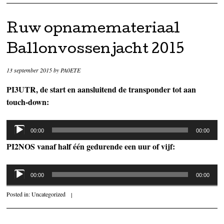
Ruw opnamemateriaal
Ballonvossenjacht 2015
13 september 2015
by
PA0ETE
PI3UTR, de start en aansluitend de transponder tot aan
touch-down:
Audiospeler
00:00
00:00
PI2NOS vanaf half één gedurende een uur of vijf:
Audiospeler
00:00
00:00
Posted in:
Uncategorized
|