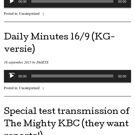
00:00
00:00
Posted in:
Uncategorized
|
Daily Minutes 16/9 (KG-
versie)
16 september 2015
by
PA0ETE
Audiospeler
00:00
00:00
Posted in:
Uncategorized
|
Special test transmission of
The Mighty KBC (they want