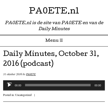
PA0ETE.nl
PA0ETE.nl is de site van PA0ETE en van de
Daily Minutes
Menu ☰
Skip to content
Daily Minutes, October 31,
2016 (podcast)
31 oktober 2016
by
PA0ETE
Audiospeler
00:00
00:00
Posted in:
Uncategorized
|