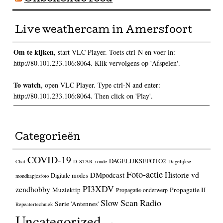
Live weathercam in Amersfoort
Om te kijken
, start VLC Player. Toets ctrl-N en voer in:
http://80.101.233.106:8064. Klik vervolgens op 'Afspelen'.
To watch
, open VLC Player. Type ctrl-N and enter:
http://80.101.233.106:8064. Then click on 'Play'.
Categorieën
COVID-19
DAGELIJKSEFOTO2
Chat
D-STAR_ronde
Dagelijkse
Foto-actie
Historie vd
DMpodcast
Digitale modes
mondkapjesfoto
PI3XDV
zendhobby
Muziektip
Propagatie II
Propagatie-onderwerp
Slow Scan Radio
Serie 'Antennes'
Repeatertechniek
Uncategorized