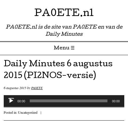
PA0ETE.nl
PA0ETE.nl is de site van PA0ETE en van de
Daily Minutes
Menu ☰
Skip to content
Daily Minutes 6 augustus
2015 (PI2NOS-versie)
6 augustus 2015
by
PA0ETE
Audiospeler
00:00
00:00
Posted in:
Uncategorized
|