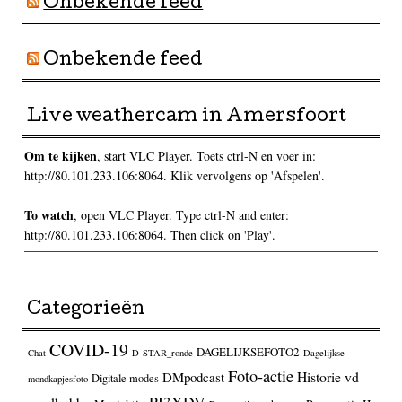
Onbekende feed
Onbekende feed
Live weathercam in Amersfoort
Om te kijken
, start VLC Player. Toets ctrl-N en voer in:
http://80.101.233.106:8064. Klik vervolgens op 'Afspelen'.
To watch
, open VLC Player. Type ctrl-N and enter:
http://80.101.233.106:8064. Then click on 'Play'.
Categorieën
COVID-19
DAGELIJKSEFOTO2
Chat
D-STAR_ronde
Dagelijkse
Foto-actie
Historie vd
DMpodcast
Digitale modes
mondkapjesfoto