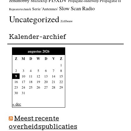
PI3XDV
zendhobby
Muziektip
Propagatie II
Propagatie-onderwerp
Slow Scan Radio
Serie 'Antennes'
Repeatertechniek
Uncategorized
Zelfbouw
Kalender-archief
augustus 2026
Z
M
D
W
D
V
Z
1
2
3
4
5
6
7
8
9
10
11
12
13
14
15
16
17
18
19
20
21
22
23
24
25
26
27
28
29
30
31
« dec
Meest recente
overheidspublicaties