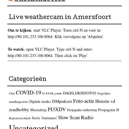
Live weathercam in Amersfoort
Om te kijken
, start VLC Player. Toets ctrl-N en voer in:
http://80.101.233.106:8064. Klik vervolgens op 'Afspelen'.
To watch
, open VLC Player. Type ctrl-N and enter:
http://80.101.233.106:8064. Then click on 'Play'.
Categorieën
COVID-19
DAGELIJKSEFOTO2
Chat
D-STAR_ronde
Dagelijkse
Foto-actie
Historie vd
DMpodcast
Digitale modes
mondkapjesfoto
PI3XDV
zendhobby
Muziektip
Propagatie II
Propagatie-onderwerp
Slow Scan Radio
Serie 'Antennes'
Repeatertechniek
Uncategorized