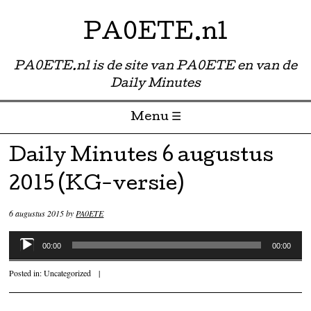
PA0ETE.nl
PA0ETE.nl is de site van PA0ETE en van de
Daily Minutes
Menu ☰
Skip to content
Daily Minutes 6 augustus
2015 (KG-versie)
6 augustus 2015
by
PA0ETE
Audiospeler
00:00
00:00
Posted in:
Uncategorized
|