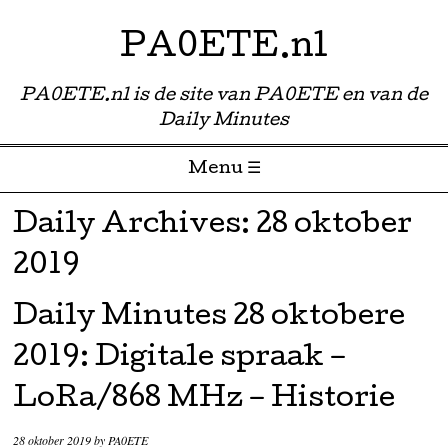
PA0ETE.nl
PA0ETE.nl is de site van PA0ETE en van de
Daily Minutes
Menu ☰
Skip to content
Daily Archives:
28 oktober
2019
Daily Minutes 28 oktobere
2019: Digitale spraak –
LoRa/868 MHz – Historie
28 oktober 2019
by
PA0ETE