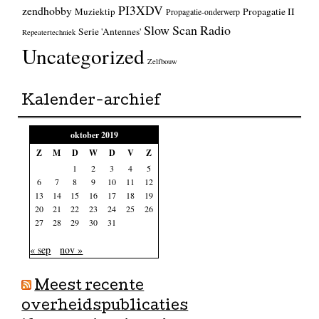
PI3XDV
zendhobby
Muziektip
Propagatie II
Propagatie-onderwerp
Slow Scan Radio
Serie 'Antennes'
Repeatertechniek
Uncategorized
Zelfbouw
Kalender-archief
oktober 2019
Z
M
D
W
D
V
Z
1
2
3
4
5
6
7
8
9
10
11
12
13
14
15
16
17
18
19
20
21
22
23
24
25
26
27
28
29
30
31
« sep
nov »
Meest recente
overheidspublicaties