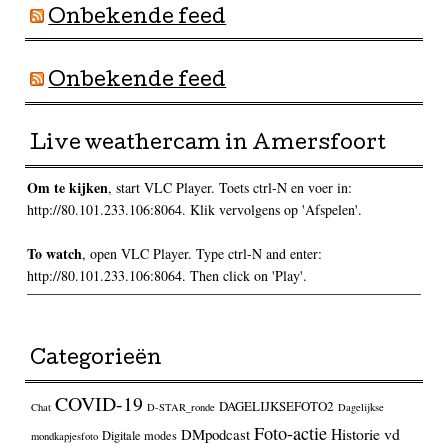
Onbekende feed
Onbekende feed
Live weathercam in Amersfoort
Om te kijken
, start VLC Player. Toets ctrl-N en voer in:
http://80.101.233.106:8064. Klik vervolgens op 'Afspelen'.
To watch
, open VLC Player. Type ctrl-N and enter:
http://80.101.233.106:8064. Then click on 'Play'.
Categorieën
COVID-19
DAGELIJKSEFOTO2
Chat
D-STAR_ronde
Dagelijkse
Foto-actie
Historie vd
DMpodcast
Digitale modes
mondkapjesfoto