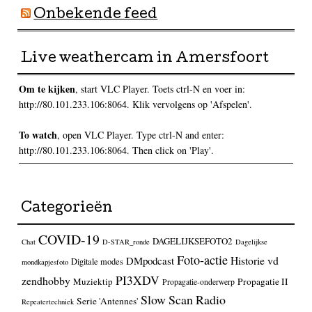
Onbekende feed
Live weathercam in Amersfoort
Om te kijken
, start VLC Player. Toets ctrl-N en voer in:
http://80.101.233.106:8064. Klik vervolgens op 'Afspelen'.
To watch
, open VLC Player. Type ctrl-N and enter:
http://80.101.233.106:8064. Then click on 'Play'.
Categorieën
COVID-19
DAGELIJKSEFOTO2
Chat
D-STAR_ronde
Dagelijkse
Foto-actie
Historie vd
DMpodcast
Digitale modes
mondkapjesfoto
PI3XDV
zendhobby
Muziektip
Propagatie II
Propagatie-onderwerp
Slow Scan Radio
Serie 'Antennes'
Repeatertechniek