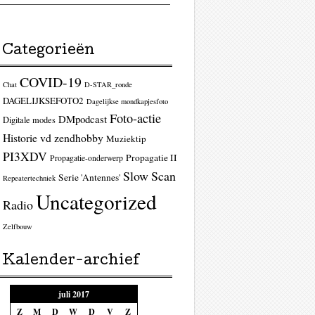
Categorieën
COVID-19
Chat
D-STAR_ronde
DAGELIJKSEFOTO2
Dagelijkse mondkapjesfoto
Foto-actie
DMpodcast
Digitale modes
Historie vd zendhobby
Muziektip
PI3XDV
Propagatie II
Propagatie-onderwerp
Slow Scan
Serie 'Antennes'
Repeatertechniek
Uncategorized
Radio
Zelfbouw
Kalender-archief
juli 2017
Z
M
D
W
D
V
Z