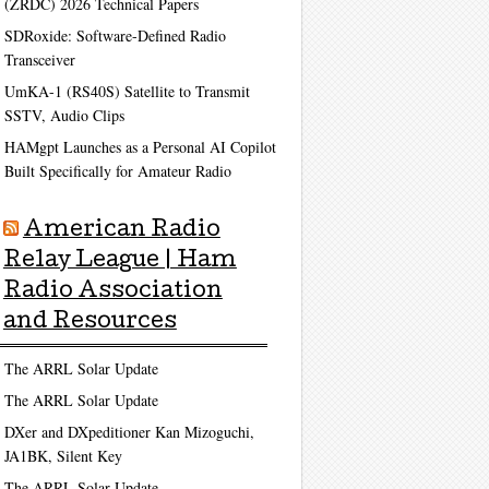
(ZRDC) 2026 Technical Papers
SDRoxide: Software-Defined Radio
Transceiver
UmKA-1 (RS40S) Satellite to Transmit
SSTV, Audio Clips
HAMgpt Launches as a Personal AI Copilot
Built Specifically for Amateur Radio
American Radio
Relay League | Ham
Radio Association
and Resources
The ARRL Solar Update
The ARRL Solar Update
DXer and DXpeditioner Kan Mizoguchi,
JA1BK, Silent Key
The ARRL Solar Update