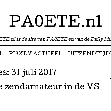
PA0ETE.nl
TE.nl is de site van PA0ETE en van de Daily Mi
L
PI3XDV ACTUEEL
UITZENDTIJD
es:
31 juli 2017
e zendamateur in de VS