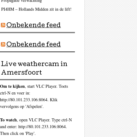
Propagatie verwachting
PI4HM – Hollands Midden zit in de lift!
Onbekende feed
Onbekende feed
Live weathercam in
Amersfoort
Om te kijken
, start VLC Player. Toets
ctrl-N en voer in:
http://80.101.233.106:8064. Klik
vervolgens op 'Afspelen'.
To watch
, open VLC Player. Type ctrl-N
and enter: http://80.101.233.106:8064.
Then click on 'Play'.