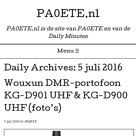
PA0ETE.nl
PA0ETE.nl is de site van PA0ETE en van de
Daily Minutes
Menu ☰
Skip to content
Daily Archives:
5 juli 2016
Wouxun DMR-portofoon
KG-D901 UHF & KG-D900
UHF (foto’s)
5 juli 2016
by
PA0ETE