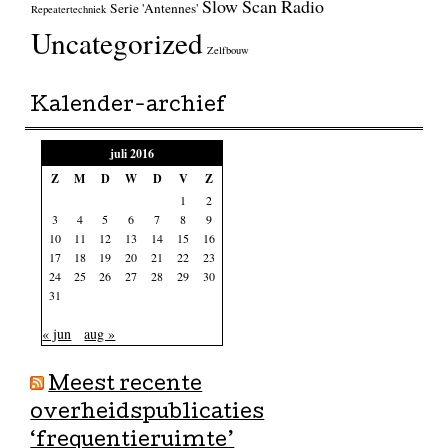
Slow Scan Radio
Serie 'Antennes'
Repeatertechniek
Uncategorized
Zelfbouw
Kalender-archief
juli 2016
Z
M
D
W
D
V
Z
1
2
3
4
5
6
7
8
9
10
11
12
13
14
15
16
17
18
19
20
21
22
23
24
25
26
27
28
29
30
31
« jun
aug »
Meest recente
overheidspublicaties
‘frequentieruimte’