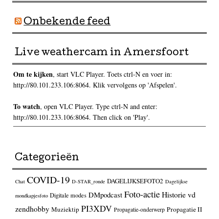
Onbekende feed
Live weathercam in Amersfoort
Om te kijken
, start VLC Player. Toets ctrl-N en voer in:
http://80.101.233.106:8064. Klik vervolgens op 'Afspelen'.
To watch
, open VLC Player. Type ctrl-N and enter:
http://80.101.233.106:8064. Then click on 'Play'.
Categorieën
COVID-19
DAGELIJKSEFOTO2
Chat
D-STAR_ronde
Dagelijkse
Foto-actie
Historie vd
DMpodcast
Digitale modes
mondkapjesfoto
PI3XDV
zendhobby
Muziektip
Propagatie II
Propagatie-onderwerp