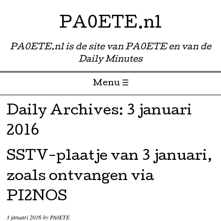
PA0ETE.nl
PA0ETE.nl is de site van PA0ETE en van de
Daily Minutes
Menu ☰
Skip to content
Daily Archives:
3 januari
2016
SSTV-plaatje van 3 januari,
zoals ontvangen via
PI2NOS
3 januari 2016
by
PA0ETE