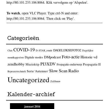
http://80.101.233.106:8064. Klik vervolgens op 'Afspelen'.
To watch
, open VLC Player. Type ctrl-N and enter:
http://80.101.233.106:8064. Then click on 'Play'.
Categorieën
COVID-19
DAGELIJKSEFOTO2
Chat
D-STAR_ronde
Dagelijkse
Foto-actie
Historie vd
DMpodcast
Digitale modes
mondkapjesfoto
PI3XDV
zendhobby
Muziektip
Propagatie II
Propagatie-onderwerp
Slow Scan Radio
Serie 'Antennes'
Repeatertechniek
Uncategorized
Zelfbouw
Kalender-archief
januari 2016