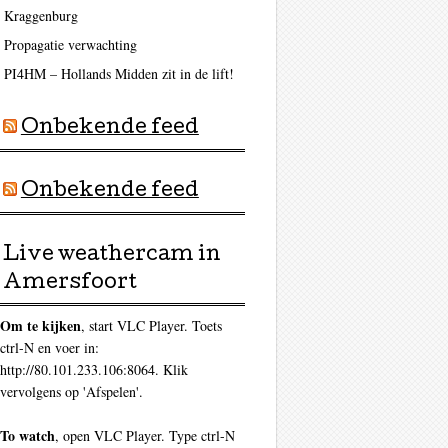
Kraggenburg
Propagatie verwachting
PI4HM – Hollands Midden zit in de lift!
Onbekende feed
Onbekende feed
Live weathercam in
Amersfoort
Om te kijken
, start VLC Player. Toets
ctrl-N en voer in:
http://80.101.233.106:8064. Klik
vervolgens op 'Afspelen'.
To watch
, open VLC Player. Type ctrl-N