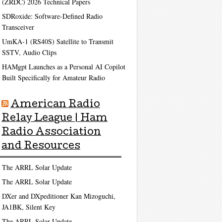
(ZRDC) 2026 Technical Papers
SDRoxide: Software-Defined Radio
Transceiver
UmKA-1 (RS40S) Satellite to Transmit
SSTV, Audio Clips
HAMgpt Launches as a Personal AI Copilot
Built Specifically for Amateur Radio
American Radio
Relay League | Ham
Radio Association
and Resources
The ARRL Solar Update
The ARRL Solar Update
DXer and DXpeditioner Kan Mizoguchi,
JA1BK, Silent Key
The ARRL Solar Update