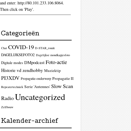
and enter: http://80.101.233.106:8064.
Then click on 'Play'.
Categorieën
COVID-19
Chat
D-STAR_ronde
DAGELIJKSEFOTO2
Dagelijkse mondkapjesfoto
Foto-actie
DMpodcast
Digitale modes
Historie vd zendhobby
Muziektip
PI3XDV
Propagatie II
Propagatie-onderwerp
Slow Scan
Serie 'Antennes'
Repeatertechniek
Uncategorized
Radio
Zelfbouw
Kalender-archief