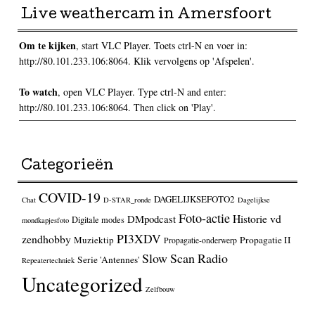
Live weathercam in Amersfoort
Om te kijken
, start VLC Player. Toets ctrl-N en voer in:
http://80.101.233.106:8064. Klik vervolgens op 'Afspelen'.
To watch
, open VLC Player. Type ctrl-N and enter:
http://80.101.233.106:8064. Then click on 'Play'.
Categorieën
COVID-19
DAGELIJKSEFOTO2
Chat
D-STAR_ronde
Dagelijkse
Foto-actie
Historie vd
DMpodcast
Digitale modes
mondkapjesfoto
PI3XDV
zendhobby
Muziektip
Propagatie II
Propagatie-onderwerp
Slow Scan Radio
Serie 'Antennes'
Repeatertechniek
Uncategorized
Zelfbouw