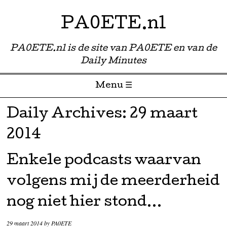
PA0ETE.nl
PA0ETE.nl is de site van PA0ETE en van de
Daily Minutes
Menu ☰
Skip to content
Daily Archives:
29 maart
2014
Enkele podcasts waarvan
volgens mij de meerderheid
nog niet hier stond…
29 maart 2014
by
PA0ETE