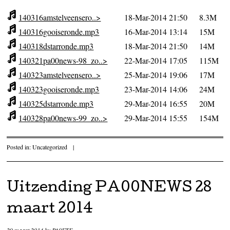
140316amstelveensero..>
18-Mar-2014 21:50
8.3M
140316gooiseronde.mp3
16-Mar-2014 13:14
15M
140318dstarronde.mp3
18-Mar-2014 21:50
14M
140321pa00news-98_zo..>
22-Mar-2014 17:05
115M
140323amstelveensero..>
25-Mar-2014 19:06
17M
140323gooiseronde.mp3
23-Mar-2014 14:06
24M
140325dstarronde.mp3
29-Mar-2014 16:55
20M
140328pa00news-99_zo..>
29-Mar-2014 15:55
154M
Posted in:
Uncategorized
|
Uitzending PA00NEWS 28
maart 2014
29 maart 2014
by
PA0ETE