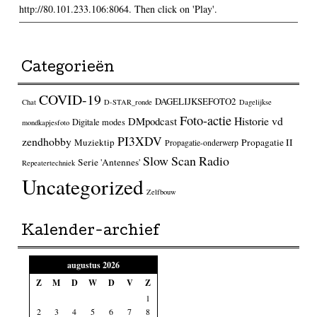
http://80.101.233.106:8064. Then click on 'Play'.
Categorieën
COVID-19
DAGELIJKSEFOTO2
Chat
D-STAR_ronde
Dagelijkse
Foto-actie
Historie vd
DMpodcast
Digitale modes
mondkapjesfoto
PI3XDV
zendhobby
Muziektip
Propagatie II
Propagatie-onderwerp
Slow Scan Radio
Serie 'Antennes'
Repeatertechniek
Uncategorized
Zelfbouw
Kalender-archief
augustus 2026
Z
M
D
W
D
V
Z
1
2
3
4
5
6
7
8