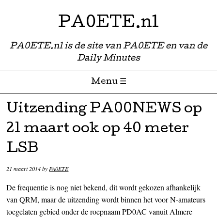
PA0ETE.nl
PA0ETE.nl is de site van PA0ETE en van de
Daily Minutes
Menu ☰
Skip to content
Uitzending PA00NEWS op
21 maart ook op 40 meter
LSB
21 maart 2014
by
PA0ETE
De frequentie is nog niet bekend, dit wordt gekozen afhankelijk
van QRM, maar de uitzending wordt binnen het voor N-amateurs
toegelaten gebied onder de roepnaam PD0AC vanuit Almere