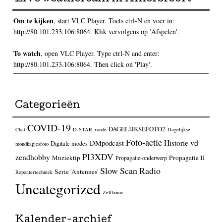
Om te kijken
, start VLC Player. Toets ctrl-N en voer in:
http://80.101.233.106:8064. Klik vervolgens op 'Afspelen'.
To watch
, open VLC Player. Type ctrl-N and enter:
http://80.101.233.106:8064. Then click on 'Play'.
Categorieën
COVID-19
DAGELIJKSEFOTO2
Chat
D-STAR_ronde
Dagelijkse
Foto-actie
Historie vd
DMpodcast
Digitale modes
mondkapjesfoto
PI3XDV
zendhobby
Muziektip
Propagatie II
Propagatie-onderwerp
Slow Scan Radio
Serie 'Antennes'
Repeatertechniek
Uncategorized
Zelfbouw
Kalender-archief