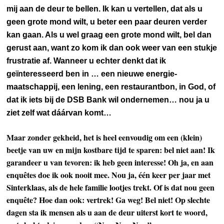
mij aan de deur te bellen. Ik kan u vertellen, dat als u
geen grote mond wilt, u beter een paar deuren verder
kan gaan. Als u wel graag een grote mond wilt, bel dan
gerust aan, want zo kom ik dan ook weer van een stukje
frustratie af. Wanneer u echter denkt dat ik
geïnteresseerd ben in … een nieuwe energie-
maatschappij, een lening, een restaurantbon, in God, of
dat ik iets bij de DSB Bank wil ondernemen… nou ja u
ziet zelf wat dáárvan komt…
Maar zonder gekheid, het is heel eenvoudig om een (klein)
beetje van uw en mijn kostbare tijd te sparen: bel niet aan! Ik
garandeer u van tevoren: ik heb geen interesse! Oh ja, en aan
enquêtes doe ik ook nooit mee. Nou ja, één keer
per jaar met
Sinterklaas, als de hele familie lootjes trekt. Of is dat nou geen
enquête? Hoe dan ook: vertrek! Ga weg! Bel niet! Op slechte
dagen sta ik mensen als u aan de deur uiterst kort te woord,