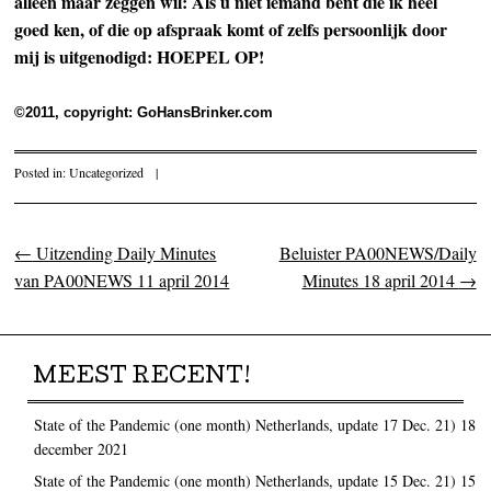
alleen maar zeggen wil: Als u niet iemand bent die ik heel
goed ken, of die op afspraak komt of zelfs persoonlijk door
mij is uitgenodigd: HOEPEL OP!
©2011, copyright: GoHansBrinker.com
Posted in:
Uncategorized
|
←
Uitzending Daily Minutes
Beluister PA00NEWS/Daily
Post navigation
van PA00NEWS 11 april 2014
Minutes 18 april 2014
→
MEEST RECENT!
State of the Pandemic (one month) Netherlands, update 17 Dec. 21)
18
december 2021
State of the Pandemic (one month) Netherlands, update 15 Dec. 21)
15