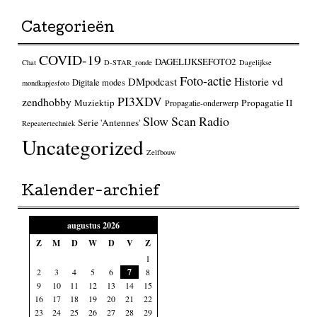
Categorieën
COVID-19
DAGELIJKSEFOTO2
Chat
D-STAR_ronde
Dagelijkse
Foto-actie
Historie vd
DMpodcast
Digitale modes
mondkapjesfoto
PI3XDV
zendhobby
Muziektip
Propagatie II
Propagatie-onderwerp
Slow Scan Radio
Serie 'Antennes'
Repeatertechniek
Uncategorized
Zelfbouw
Kalender-archief
augustus 2026
Z
M
D
W
D
V
Z
1
2
3
4
5
6
7
8
9
10
11
12
13
14
15
16
17
18
19
20
21
22
23
24
25
26
27
28
29