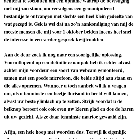
achteraf te soebatten om een opname waarop de bevestiging
met mij zou staan, om vervolgens een gemanipuleerd
bestandje te ontvangen met slechts een heel klein gedeelte van
wat gezegd is. Gek is wel dat na zo’n aankondiging van mij de
meeste mensen die mij voor 1 oktober belden ineens heel snel
de interesse in een verder gesprek kwijtraakten.
Aan de deur zoek ik nog naar een soortgelijke oplossing.
Vooruitlopend op een definitieve aanpak heb ik echter alvast
achter mijn voordeur een soort van webcam gemonteerd,
samen met een goede microfoon, die beide altijd aan staan en
die alles opnemen. Wanneer u toch aanbelt wil ik u vragen
om, als u tenminste een beetje florisant in beeld wilt komen,
alvast uw beste glimlach op te zetten. Strijk voordat u de
belknop beroert ook ook even uw kleren glad en doe de haren
uit uw gezicht. Als ze daar tenminste naartoe gewaaid zijn.
Afijn, een hele hoop met woorden dus. Terwijl ik eigenlijk