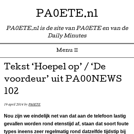
PA0ETE.nl
PA0ETE.nl is de site van PA0ETE en van de
Daily Minutes
Menu ☰
Skip to content
Tekst ‘Hoepel op’ / ‘De
voordeur’ uit PA00NEWS
102
19 april 2014
by
PA0ETE
Nou zijn we eindelijk net van dat aan de telefoon lastig
gevallen worden rond etenstijd af, staan dat soort foute
types ineens zeer regelmatig rond datzelfde tijdstip bij