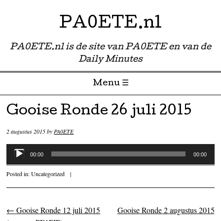
PA0ETE.nl
PA0ETE.nl is de site van PA0ETE en van de
Daily Minutes
Menu ☰
Skip to content
Gooise Ronde 26 juli 2015
2 augustus 2015
by
PA0ETE
Audiospeler
00:00
00:00
Posted in:
Uncategorized
|
←
Gooise Ronde 12 juli 2015
Gooise Ronde 2 augustus 2015
Post navigation