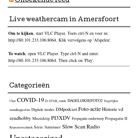
Onbekende feed
Live weathercam in Amersfoort
Om te kijken
, start VLC Player. Toets ctrl-N en voer in:
http://80.101.233.106:8064. Klik vervolgens op 'Afspelen'.
To watch
, open VLC Player. Type ctrl-N and enter:
http://80.101.233.106:8064. Then click on 'Play'.
Categorieën
COVID-19
DAGELIJKSEFOTO2
Chat
D-STAR_ronde
Dagelijkse
Foto-actie
Historie vd
DMpodcast
Digitale modes
mondkapjesfoto
PI3XDV
zendhobby
Muziektip
Propagatie II
Propagatie-onderwerp
Slow Scan Radio
Serie 'Antennes'
Repeatertechniek
Uncategorized