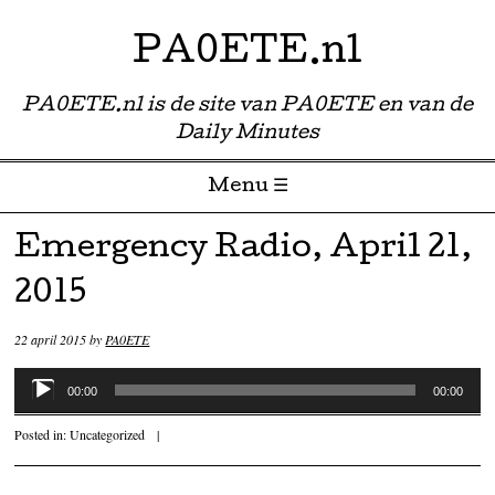
PA0ETE.nl
PA0ETE.nl is de site van PA0ETE en van de
Daily Minutes
Menu ☰
Skip to content
Emergency Radio, April 21,
2015
22 april 2015
by
PA0ETE
Audiospeler
00:00
00:00
Posted in:
Uncategorized
|