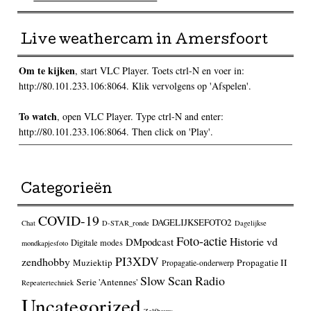
Live weathercam in Amersfoort
Om te kijken
, start VLC Player. Toets ctrl-N en voer in:
http://80.101.233.106:8064. Klik vervolgens op 'Afspelen'.
To watch
, open VLC Player. Type ctrl-N and enter:
http://80.101.233.106:8064. Then click on 'Play'.
Categorieën
COVID-19
DAGELIJKSEFOTO2
Chat
D-STAR_ronde
Dagelijkse
Foto-actie
Historie vd
DMpodcast
Digitale modes
mondkapjesfoto
PI3XDV
zendhobby
Muziektip
Propagatie II
Propagatie-onderwerp
Slow Scan Radio
Serie 'Antennes'
Repeatertechniek
Uncategorized