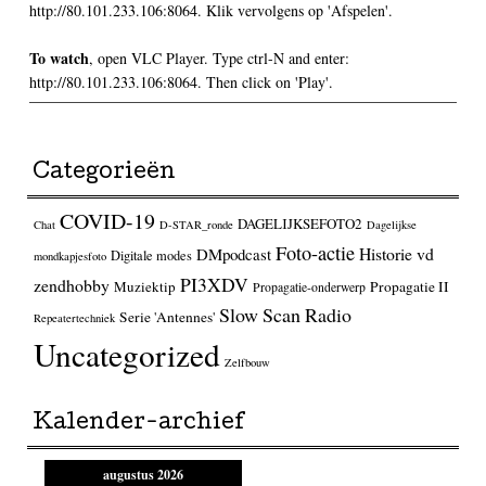
http://80.101.233.106:8064. Klik vervolgens op 'Afspelen'.
To watch
, open VLC Player. Type ctrl-N and enter:
http://80.101.233.106:8064. Then click on 'Play'.
Categorieën
COVID-19
DAGELIJKSEFOTO2
Chat
D-STAR_ronde
Dagelijkse
Foto-actie
Historie vd
DMpodcast
Digitale modes
mondkapjesfoto
PI3XDV
zendhobby
Muziektip
Propagatie II
Propagatie-onderwerp
Slow Scan Radio
Serie 'Antennes'
Repeatertechniek
Uncategorized
Zelfbouw
Kalender-archief
augustus 2026