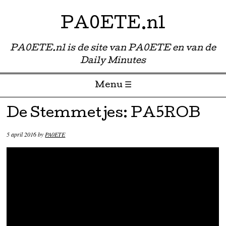
PA0ETE.nl
PA0ETE.nl is de site van PA0ETE en van de
Daily Minutes
Menu ☰
Skip to content
De Stemmetjes: PA5ROB
5 april 2016
by
PA0ETE