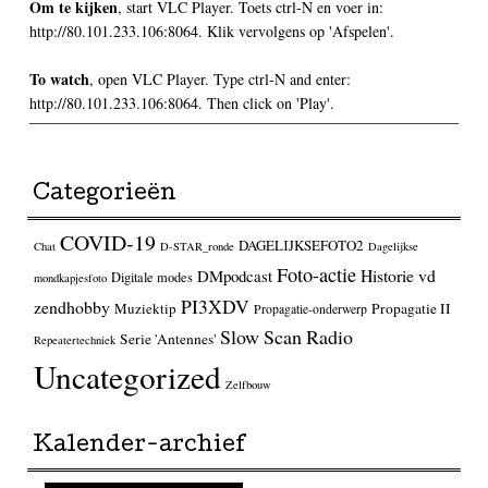
Om te kijken
, start VLC Player. Toets ctrl-N en voer in:
http://80.101.233.106:8064. Klik vervolgens op 'Afspelen'.
To watch
, open VLC Player. Type ctrl-N and enter:
http://80.101.233.106:8064. Then click on 'Play'.
Categorieën
COVID-19
DAGELIJKSEFOTO2
Chat
D-STAR_ronde
Dagelijkse
Foto-actie
Historie vd
DMpodcast
Digitale modes
mondkapjesfoto
PI3XDV
zendhobby
Muziektip
Propagatie II
Propagatie-onderwerp
Slow Scan Radio
Serie 'Antennes'
Repeatertechniek
Uncategorized
Zelfbouw
Kalender-archief