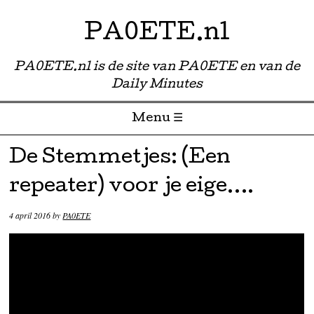
PA0ETE.nl
PA0ETE.nl is de site van PA0ETE en van de
Daily Minutes
Menu ☰
Skip to content
De Stemmetjes: (Een
repeater) voor je eige….
4 april 2016
by
PA0ETE