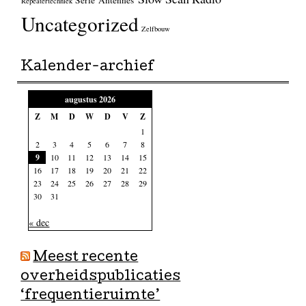
Serie 'Antennes'
Repeatertechniek
Uncategorized
Zelfbouw
Kalender-archief
augustus 2026
Z
M
D
W
D
V
Z
1
2
3
4
5
6
7
8
9
10
11
12
13
14
15
16
17
18
19
20
21
22
23
24
25
26
27
28
29
30
31
« dec
Meest recente
overheidspublicaties
‘frequentieruimte’