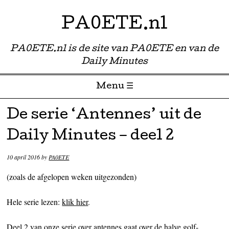
PA0ETE.nl
PA0ETE.nl is de site van PA0ETE en van de
Daily Minutes
Menu ☰
Skip to content
De serie ‘Antennes’ uit de
Daily Minutes – deel 2
10 april 2016
by
PA0ETE
(zoals de afgelopen weken uitgezonden)
Hele serie lezen:
klik hier
.
Deel 2 van onze serie over antennes gaat over de halve golf-