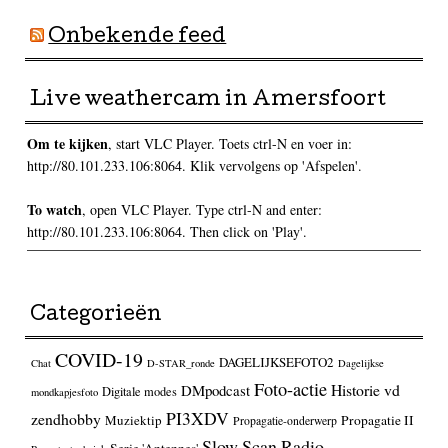
Onbekende feed
Live weathercam in Amersfoort
Om te kijken
, start VLC Player. Toets ctrl-N en voer in:
http://80.101.233.106:8064. Klik vervolgens op 'Afspelen'.
To watch
, open VLC Player. Type ctrl-N and enter:
http://80.101.233.106:8064. Then click on 'Play'.
Categorieën
COVID-19
DAGELIJKSEFOTO2
Chat
D-STAR_ronde
Dagelijkse
Foto-actie
Historie vd
DMpodcast
Digitale modes
mondkapjesfoto
PI3XDV
zendhobby
Muziektip
Propagatie II
Propagatie-onderwerp
Slow Scan Radio